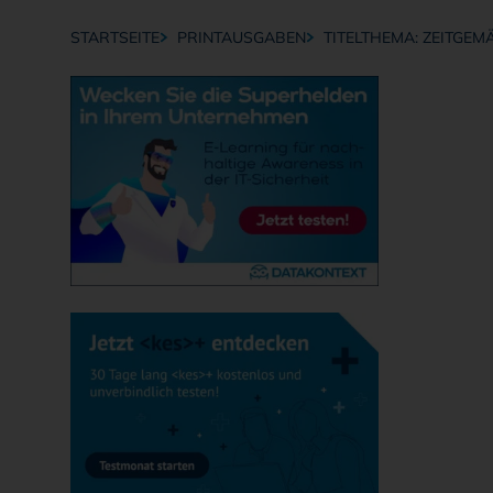
STARTSEITE
PRINTAUSGABEN
TITELTHEMA: ZEITGEMÄ
Breadcrumb-Navigation