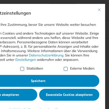
Anmelden
ads
Registrieren
Mit dies
zeinstellungen
 Ihre Zustimmung, bevor Sie unsere Website weiter besuchen
ompliance
<
Webinare
>
<
Printausgaben
>
 Cookies und andere Technologien auf unserer Website. Einige
 essenziell, während andere uns helfen, diese Website und Ihre
erbessern.
Personenbezogene Daten können verarbeitet
IP-Adressen), z. B. für personalisierte Anzeigen und Inhalte oder
Suchen
 Inhaltsmessung.
Weitere Informationen über die Verwendung
nden Sie in unserer
Datenschutzerklärung
.
Sie können Ihre
zeit unter
Einstellungen
widerrufen oder anpassen.
e Liste der Service-Gruppen, für die eine Einwilligung erte
Statistiken
Externe Medien
Speichern
e akzeptieren
Essenzielle Cookies akzeptieren