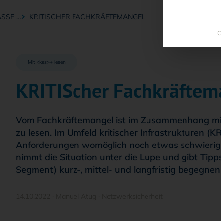
SSE …
KRITISCHER FACHKRÄFTEMANGEL
C
Mit <kes>+ lesen
KRITIScher Fachkräftem
Vom Fachkräftemangel ist im Zusammenhang mit d
zu lesen. Im Umfeld kritischer Infrastrukturen (K
Anforderungen womöglich noch etwas schwieriger
nimmt die Situation unter die Lupe und gibt Tipps
Segment) kurz-, mittel- und langfristig begegnen
14.10.2022
·
Manuel Atug
·
Netzwerksicherheit