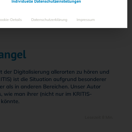
Individuelle Datenschutzeinstellungen
ookie-Details
Datenschutzerklärung
Impressum
angel
er Digitalisierung allerorten zu hören und
RITIS) ist die Situation aufgrund besonderer
 als in anderen Bereichen. Unser Autor
, wie man ihrer (nicht nur im KRITIS-
 könnte.
Lesezeit 8 Min.