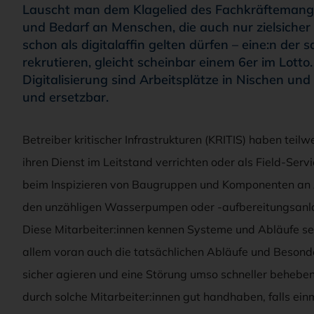
Lauscht man dem Klagelied des Fachkräftemangel
und Bedarf an Menschen, die auch nur zielsiche
schon als digitalaffin gelten dürfen – eine:n de
rekrutieren, gleicht scheinbar einem 6er im Lott
Digitalisierung sind Arbeitsplätze in Nischen und
und ersetzbar.
Betreiber kritischer Infrastrukturen (KRITIS) haben teilw
ihren Dienst im Leitstand verrichten oder als Field-Se
beim Inspizieren von Baugruppen und Komponenten an A
den unzähligen Wasserpumpen oder -aufbereitungsanla
Diese Mitarbeiter:innen kennen Systeme und Abläufe se
allem voran auch die tatsächlichen Abläufe und Besonder
sicher agieren und eine Störung umso schneller beheben.
durch solche Mitarbeiter:innen gut handhaben, falls einma