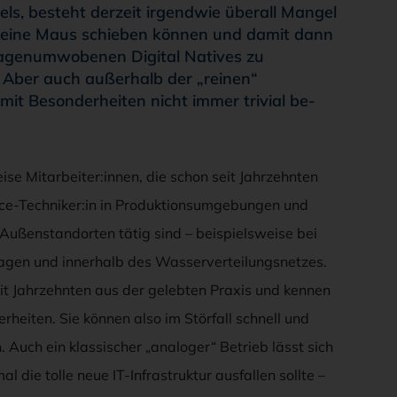
s, besteht derzeit irgendwie überall Mangel
r eine Maus schieben können und damit dann
r sagenumwobenen Digital Natives zu
o. Aber auch außerhalb der „reinen“
 mit Besonderheiten nicht immer trivial be-
eise Mitarbeiter:innen, die schon seit Jahrzehnten
rvice-Techniker:in in Produktionsumgebungen und
ußenstandorten tätig sind – beispielsweise bei
gen und innerhalb des Wasserverteilungsnetzes.
it Jahrzehnten aus der gelebten Praxis und kennen
heiten. Sie können also im Störfall schnell und
 Auch ein klassischer „analoger“ Betrieb lässt sich
l die tolle neue IT-Infrastruktur ausfallen sollte –