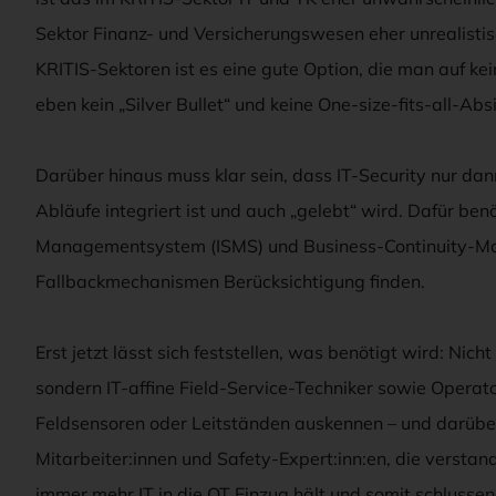
Sektor Finanz- und Versicherungswesen eher unrealistis
KRITIS-Sektoren ist es eine gute Option, die man auf kein
eben kein „Silver Bullet“ und keine One-size-fits-all-Abs
Darüber hinaus muss klar sein, dass IT-Security nur dann 
Abläufe integriert ist und auch „gelebt“ wird. Dafür benö
Managementsystem (ISMS) und Business-Continuity-Ma
Fallbackmechanismen Berücksichtigung finden.
Erst jetzt lässt sich feststellen, was benötigt wird: Nich
sondern IT-affine Field-Service-Techniker sowie Operato
Feldsensoren oder Leitständen auskennen – und darüber
Mitarbeiter:innen und Safety-Expert:inn:en, die verstan
immer mehr IT in die OT Einzug hält und somit schlussend