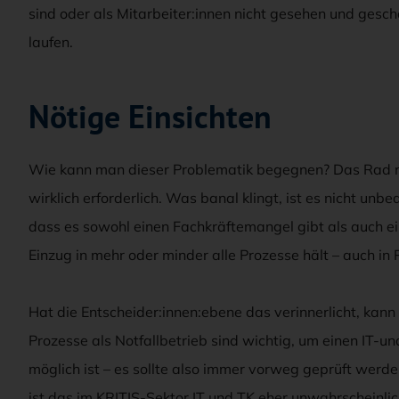
sind oder als Mitarbeiter:innen nicht gesehen und gesch
laufen.
Nötige Einsichten
Wie kann man dieser Problematik begegnen? Das Rad neu 
wirklich erforderlich. Was banal klingt, ist es nicht un
dass es sowohl einen Fachkräftemangel gibt als auch eine
Einzug in mehr oder minder alle Prozesse hält – auch in
Hat die Entscheider:innen:ebene das verinnerlicht, ka
Prozesse als Notfallbetrieb sind wichtig, um einen IT-u
möglich ist – es sollte also immer vorweg geprüft werden
ist das im KRITIS-Sektor IT und TK eher unwahrscheinli