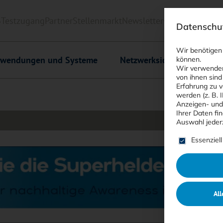
6
Testzugang
Partner
Stellenmarkt
Newsletter
<kes>+
Downlo
Datenschut
Wir benötigen
wendungen und Systeme
Netzwerksicherheit
C
können.
Wir verwenden
von ihnen sind
Erfahrung zu v
werden (z. B. 
Anzeigen- und
Ihrer Daten fi
Auswahl jeder
Es folgt ein
Essenziell
All