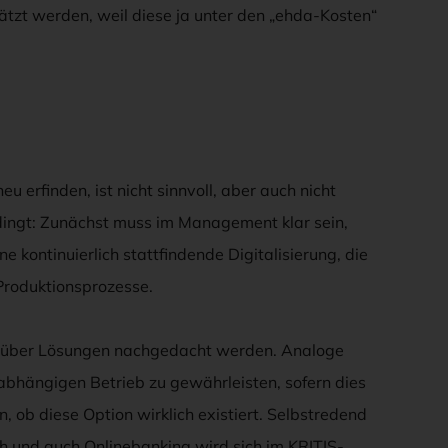
ätzt werden, weil diese ja unter den „ehda-Kosten“
erfinden, ist nicht sinnvoll, aber auch nicht
bedingt: Zunächst muss im Management klar sein,
 kontinuierlich stattfindende Digitalisierung, die
 Produktionsprozesse.
nn über Lösungen nachgedacht werden. Analoge
nabhängigen Betrieb zu gewährleisten, sofern dies
, ob diese Option wirklich existiert. Selbstredend
ch und auch Onlinebanking wird sich im KRITIS-