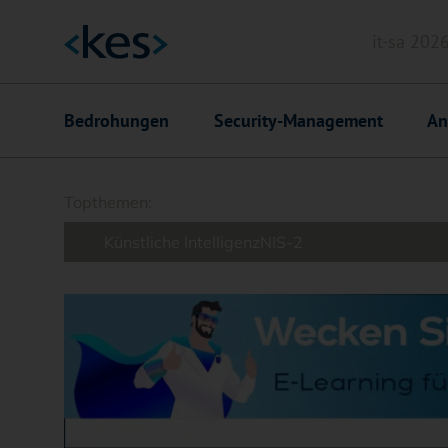
it-sa 202
Header
Hauptnavigation
Bedrohungen
Security-Management
An
Suchfeld
Topthemen:
Künstliche Intelligenz
NIS-2