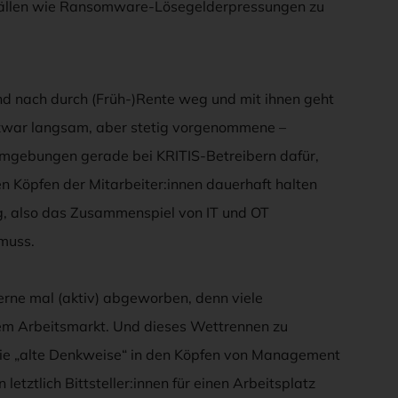
orfällen wie Ransomware-Lösegelderpressungen zu
und nach durch (Früh-)Rente weg und mit ihnen geht
– zwar langsam, aber stetig vorgenommene –
sumgebungen gerade bei KRITIS-Betreibern dafür,
den Köpfen der Mitarbeiter:innen dauerhaft halten
g, also das Zusammenspiel von IT und OT
muss.
erne mal (aktiv) abgeworben, denn viele
dem Arbeitsmarkt. Und dieses Wettrennen zu
ch die „alte Denkweise“ in den Köpfen von Management
etztlich Bittsteller:innen für einen Arbeitsplatz