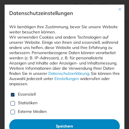
Mit die
Datenschutzeinstellungen
Suchfeld
Wir benötigen Ihre Zustimmung, bevor Sie unsere Website
weiter besuchen können.
Wir verwenden Cookies und andere Technologien auf
unserer Website. Einige von ihnen sind essenziell, während
andere uns helfen, diese Website und Ihre Erfahrung zu
Suchen
verbessern.
Personenbezogene Daten können verarbeitet
STARTSEITE
PRINTAUSGABEN
Breadcrumb-Navigation
werden (z. B. IP-Adressen), z. B. für personalisierte
TITELTHEMA: ÜBERLEBEN IM IT-DSCHUNGEL. …
Anzeigen und Inhalte oder Anzeigen- und Inhaltsmessung.
EDITORIAL
Weitere Informationen über die Verwendung Ihrer Daten
finden Sie in unserer
Datenschutzerklärung
.
Sie können Ihre
Auswahl jederzeit unter
Einstellungen
widerrufen oder
anpassen.
Es folgt eine Liste der Service-Gruppen, für die eine E
Artikel kostenlos lesen
Essenziell
Statistiken
PLAN UND PRAXIS
Externe Medien
:
Editorial
Speichern