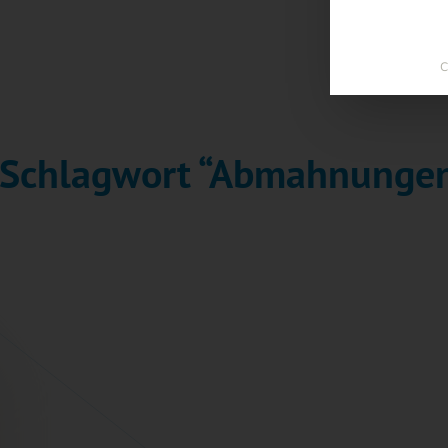
C
m Schlagwort “Abmahnunge