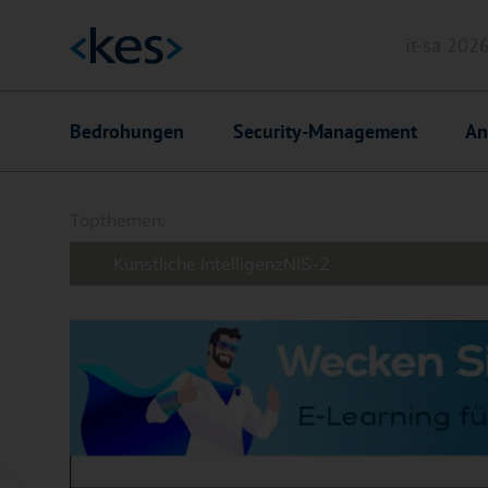
it-sa 202
Header
Hauptnavigation
Bedrohungen
Security-Management
An
Suchfeld
Topthemen:
Künstliche Intelligenz
NIS-2