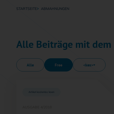
STARTSEITE
ABMAHNUNGEN
Breadcrumb-Navigation
Alle Beiträge mit de
Alle
Free
<kes>+
Artikel kostenlos lesen
AUSGABE 4/2018