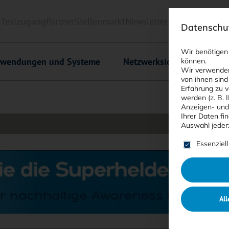
6
Testzugang
Partner
Stellenmarkt
Newsletter
<kes>+
Downlo
Datenschut
Wir benötigen
wendungen und Systeme
Netzwerksicherheit
C
können.
Wir verwenden
von ihnen sind
Erfahrung zu v
werden (z. B. 
Anzeigen- und
Ihrer Daten fi
Auswahl jeder
Es folgt ein
Essenziell
All