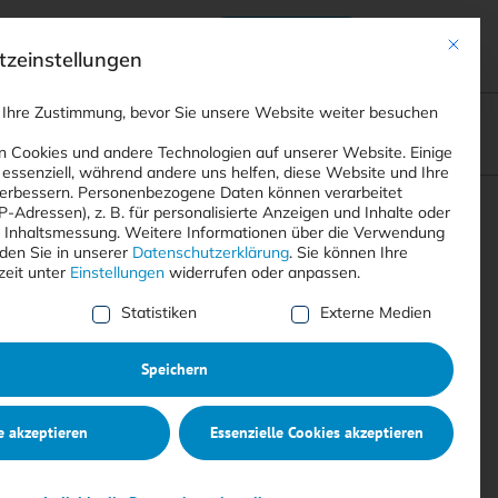
Anmelden
ads
Registrieren
Mit dies
zeinstellungen
 Ihre Zustimmung, bevor Sie unsere Website weiter besuchen
ompliance
<
Webinare
>
<
Printausgaben
>
 Cookies und andere Technologien auf unserer Website. Einige
 essenziell, während andere uns helfen, diese Website und Ihre
erbessern.
Personenbezogene Daten können verarbeitet
IP-Adressen), z. B. für personalisierte Anzeigen und Inhalte oder
Suchen
 Inhaltsmessung.
Weitere Informationen über die Verwendung
nden Sie in unserer
Datenschutzerklärung
.
Sie können Ihre
zeit unter
Einstellungen
widerrufen oder anpassen.
e Liste der Service-Gruppen, für die eine Einwilligung erte
Statistiken
Externe Medien
Speichern
e akzeptieren
Essenzielle Cookies akzeptieren