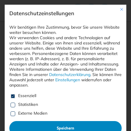
Mit die
Datenschutzeinstellungen
Suchfeld
Wir benötigen Ihre Zustimmung, bevor Sie unsere Website
weiter besuchen können.
Wir verwenden Cookies und andere Technologien auf
unserer Website. Einige von ihnen sind essenziell, während
andere uns helfen, diese Website und Ihre Erfahrung zu
Suchen
verbessern.
Personenbezogene Daten können verarbeitet
STARTSEITE
BARD
Breadcrumb-Navigation
werden (z. B. IP-Adressen), z. B. für personalisierte
Anzeigen und Inhalte oder Anzeigen- und Inhaltsmessung.
Weitere Informationen über die Verwendung Ihrer Daten
finden Sie in unserer
Datenschutzerklärung
.
Sie können Ihre
Auswahl jederzeit unter
Einstellungen
widerrufen oder
anpassen.
Alle Beiträge mit dem
Es folgt eine Liste der Service-Gruppen, für die eine E
Essenziell
Schlagwort “Bard”
Statistiken
Externe Medien
Alle
Free
<kes>+
Speichern