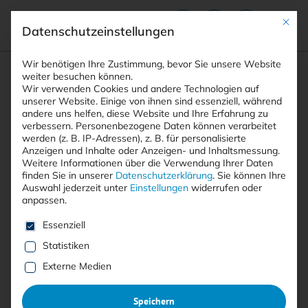
Mit die
Datenschutzeinstellungen
Suchfeld
Wir benötigen Ihre Zustimmung, bevor Sie unsere Website
weiter besuchen können.
Wir verwenden Cookies und andere Technologien auf
unserer Website. Einige von ihnen sind essenziell, während
andere uns helfen, diese Website und Ihre Erfahrung zu
Suchen
verbessern.
Personenbezogene Daten können verarbeitet
STARTSEITE
BARRIEREFREIHEITS-API SCHUTZ
Breadcrumb-Navigation
werden (z. B. IP-Adressen), z. B. für personalisierte
Anzeigen und Inhalte oder Anzeigen- und Inhaltsmessung.
Weitere Informationen über die Verwendung Ihrer Daten
finden Sie in unserer
Datenschutzerklärung
.
Sie können Ihre
Auswahl jederzeit unter
Einstellungen
widerrufen oder
anpassen.
Alle Beiträge mit dem
Es folgt eine Liste der Service-Gruppen, für die eine E
Essenziell
Schlagwort “Barrierefreiheits-
Statistiken
API Schutz”
Externe Medien
Speichern
Alle
Free
<kes>+