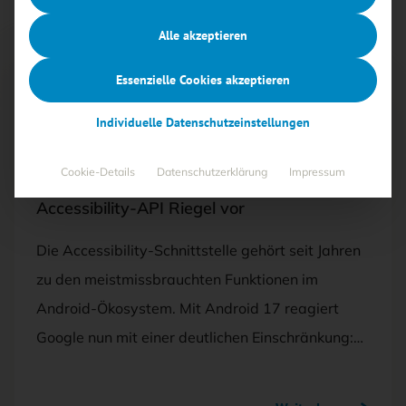
Alle akzeptieren
Essenzielle Cookies akzeptieren
Free
Individuelle Datenschutzeinstellungen
18.03.2026
·
BEDROHUNGEN
Cookie-Details
Datenschutzerklärung
Impressum
Android 17 schiebt App-Missbrauch der
Accessibility-API Riegel vor
Die Accessibility-Schnittstelle gehört seit Jahren
zu den meistmissbrauchten Funktionen im
Android-Ökosystem. Mit Android 17 reagiert
Google nun mit einer deutlichen Einschränkung:…