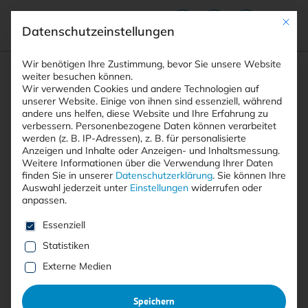
Mit die
Datenschutzeinstellungen
Suchfeld
Wir benötigen Ihre Zustimmung, bevor Sie unsere Website
weiter besuchen können.
Wir verwenden Cookies und andere Technologien auf
unserer Website. Einige von ihnen sind essenziell, während
andere uns helfen, diese Website und Ihre Erfahrung zu
Suchen
verbessern.
Personenbezogene Daten können verarbeitet
STARTSEITE
CHROME
Breadcrumb-Navigation
werden (z. B. IP-Adressen), z. B. für personalisierte
Anzeigen und Inhalte oder Anzeigen- und Inhaltsmessung.
Weitere Informationen über die Verwendung Ihrer Daten
finden Sie in unserer
Datenschutzerklärung
.
Sie können Ihre
Auswahl jederzeit unter
Einstellungen
widerrufen oder
anpassen.
Alle Beiträge mit dem
Es folgt eine Liste der Service-Gruppen, für die eine E
Essenziell
Schlagwort “Chrome”
Statistiken
Externe Medien
Alle
Free
<kes>+
Speichern