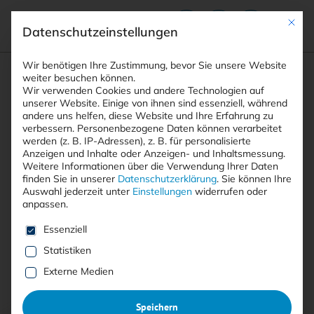
Mit die
Datenschutzeinstellungen
Suchfeld
Wir benötigen Ihre Zustimmung, bevor Sie unsere Website
weiter besuchen können.
Wir verwenden Cookies und andere Technologien auf
unserer Website. Einige von ihnen sind essenziell, während
andere uns helfen, diese Website und Ihre Erfahrung zu
Suchen
verbessern.
Personenbezogene Daten können verarbeitet
STARTSEITE
CLOUD-SICHERHEIT
Breadcrumb-Navigation
werden (z. B. IP-Adressen), z. B. für personalisierte
Anzeigen und Inhalte oder Anzeigen- und Inhaltsmessung.
Weitere Informationen über die Verwendung Ihrer Daten
finden Sie in unserer
Datenschutzerklärung
.
Sie können Ihre
Auswahl jederzeit unter
Einstellungen
widerrufen oder
anpassen.
Alle Beiträge mit dem
Es folgt eine Liste der Service-Gruppen, für die eine E
Essenziell
Schlagwort “Cloud-Sicherheit”
Statistiken
Externe Medien
Alle
Free
<kes>+
Speichern