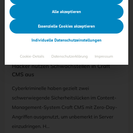
Alle akzeptieren
Essenzielle Cookies akzeptieren
Free
Individuelle Datenschutzeinstellungen
30.04.2025
·
ANWENDUNGEN UND SYSTEME,
BEDROHUNGEN, SECURITY-MANAGEMENT
Cookie-Details
Datenschutzerklärung
Impressum
Hacker nutzen Schwachstellen in Craft
CMS aus
Cyberkriminelle haben gezielt zwei
schwerwiegende Sicherheitslücken im Content-
Management-System Craft CMS mit Zero-Day-
Angriffen ausgenutzt, um unbemerkt in Server
einzudringen. H…