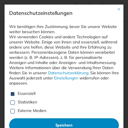
Mit die
Datenschutzeinstellungen
Suchfeld
Wir benötigen Ihre Zustimmung, bevor Sie unsere Website
weiter besuchen können.
Wir verwenden Cookies und andere Technologien auf
unserer Website. Einige von ihnen sind essenziell, während
andere uns helfen, diese Website und Ihre Erfahrung zu
Suchen
verbessern.
Personenbezogene Daten können verarbeitet
STARTSEITE
CVE-2024-58136 YII FRAMEWORK
Breadcrumb-Navigation
werden (z. B. IP-Adressen), z. B. für personalisierte
Anzeigen und Inhalte oder Anzeigen- und Inhaltsmessung.
Weitere Informationen über die Verwendung Ihrer Daten
finden Sie in unserer
Datenschutzerklärung
.
Sie können Ihre
Auswahl jederzeit unter
Einstellungen
widerrufen oder
anpassen.
Alle Beiträge mit dem
Es folgt eine Liste der Service-Gruppen, für die eine E
Essenziell
Schlagwort “CVE-2024-58136
Statistiken
Yii Framework”
Externe Medien
Speichern
Alle
Free
<kes>+