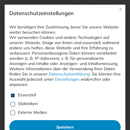
Mit die
Datenschutzeinstellungen
Suchfeld
Wir benötigen Ihre Zustimmung, bevor Sie unsere Website
weiter besuchen können.
Wir verwenden Cookies und andere Technologien auf
unserer Website. Einige von ihnen sind essenziell, während
andere uns helfen, diese Website und Ihre Erfahrung zu
Suchen
verbessern.
Personenbezogene Daten können verarbeitet
STARTSEITE
CYBERCRIME ANGRIFF
Breadcrumb-Navigation
werden (z. B. IP-Adressen), z. B. für personalisierte
Anzeigen und Inhalte oder Anzeigen- und Inhaltsmessung.
Weitere Informationen über die Verwendung Ihrer Daten
finden Sie in unserer
Datenschutzerklärung
.
Sie können Ihre
Auswahl jederzeit unter
Einstellungen
widerrufen oder
anpassen.
Alle Beiträge mit dem
Es folgt eine Liste der Service-Gruppen, für die eine E
Essenziell
Schlagwort “Cybercrime
Statistiken
Angriff”
Externe Medien
Speichern
Alle
Free
<kes>+