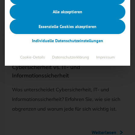
Alle akzeptieren
Essenzielle Cookies akzeptieren
Free
Individuelle Datenschutzeinstellungen
30.04.2024
·
GRUNDLAGEN UND DEFINITIONEN,
SECURITY-MANAGEMENT
Cookie-Details
Datenschutzerklärung
Impressum
Cybersicherheit vs. IT- und
Informationssicherheit
Was unterscheidet Cybersicherheit, IT- und
Informationssicherheit? Erfahren Sie, wie sie sich
abgrenzen und warum jede für sich wichtig ist.
Weiterlesen