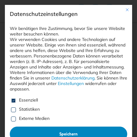
Mit die
Datenschutzeinstellungen
Suchfeld
Wir benötigen Ihre Zustimmung, bevor Sie unsere Website
weiter besuchen können.
Wir verwenden Cookies und andere Technologien auf
unserer Website. Einige von ihnen sind essenziell, während
andere uns helfen, diese Website und Ihre Erfahrung zu
Suchen
verbessern.
Personenbezogene Daten können verarbeitet
STARTSEITE
DEFINITIONEN CYBERSICHERHEIT
Breadcrumb-Navigation
werden (z. B. IP-Adressen), z. B. für personalisierte
Anzeigen und Inhalte oder Anzeigen- und Inhaltsmessung.
Weitere Informationen über die Verwendung Ihrer Daten
finden Sie in unserer
Datenschutzerklärung
.
Sie können Ihre
Auswahl jederzeit unter
Einstellungen
widerrufen oder
anpassen.
Alle Beiträge mit dem
Es folgt eine Liste der Service-Gruppen, für die eine E
Essenziell
Schlagwort “Definitionen
Statistiken
Cybersicherheit”
Externe Medien
Speichern
Alle
Free
<kes>+