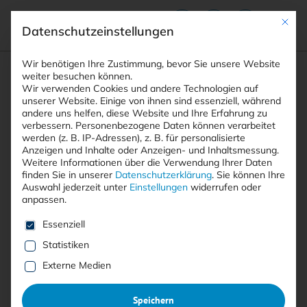
Mit die
Datenschutzeinstellungen
Suchfeld
Wir benötigen Ihre Zustimmung, bevor Sie unsere Website
weiter besuchen können.
Wir verwenden Cookies und andere Technologien auf
unserer Website. Einige von ihnen sind essenziell, während
andere uns helfen, diese Website und Ihre Erfahrung zu
Suchen
verbessern.
Personenbezogene Daten können verarbeitet
STARTSEITE
DLL-SIDE-LOADING
Breadcrumb-Navigation
werden (z. B. IP-Adressen), z. B. für personalisierte
Anzeigen und Inhalte oder Anzeigen- und Inhaltsmessung.
Weitere Informationen über die Verwendung Ihrer Daten
finden Sie in unserer
Datenschutzerklärung
.
Sie können Ihre
Auswahl jederzeit unter
Einstellungen
widerrufen oder
anpassen.
Alle Beiträge mit dem
Es folgt eine Liste der Service-Gruppen, für die eine E
Essenziell
Schlagwort “DLL-Side-
Statistiken
Loading”
Externe Medien
Speichern
Alle
Free
<kes>+