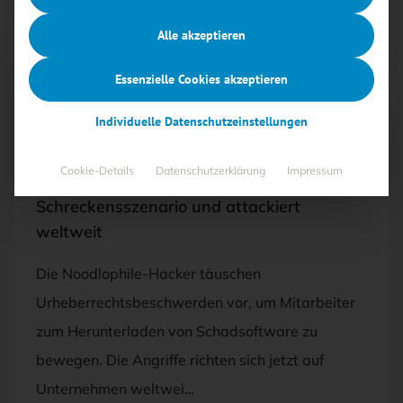
Alle akzeptieren
Essenzielle Cookies akzeptieren
Free
Individuelle Datenschutzeinstellungen
20.08.2025
·
BEDROHUNGEN
Cookie-Details
Datenschutzerklärung
Impressum
Noodlophile setzt auf Copyright-
Schreckensszenario und attackiert
weltweit
Die Noodlophile-Hacker täuschen
Urheberrechtsbeschwerden vor, um Mitarbeiter
zum Herunterladen von Schadsoftware zu
bewegen. Die Angriffe richten sich jetzt auf
Unternehmen weltwei…