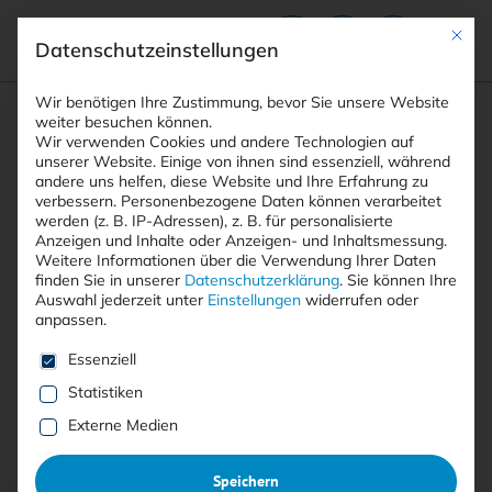
Mit die
Datenschutzeinstellungen
Suchfeld
Wir benötigen Ihre Zustimmung, bevor Sie unsere Website
weiter besuchen können.
Wir verwenden Cookies und andere Technologien auf
unserer Website. Einige von ihnen sind essenziell, während
andere uns helfen, diese Website und Ihre Erfahrung zu
Suchen
verbessern.
Personenbezogene Daten können verarbeitet
STARTSEITE
EDR-UMGEHUNG
Breadcrumb-Navigation
werden (z. B. IP-Adressen), z. B. für personalisierte
Anzeigen und Inhalte oder Anzeigen- und Inhaltsmessung.
Weitere Informationen über die Verwendung Ihrer Daten
finden Sie in unserer
Datenschutzerklärung
.
Sie können Ihre
Auswahl jederzeit unter
Einstellungen
widerrufen oder
anpassen.
Alle Beiträge mit dem
Es folgt eine Liste der Service-Gruppen, für die eine E
Essenziell
Schlagwort “EDR-Umgehung”
Statistiken
Externe Medien
Alle
Free
<kes>+
Speichern