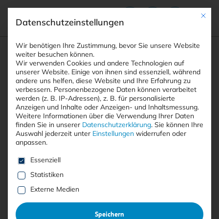
Mit die
Datenschutzeinstellungen
Suchfeld
Wir benötigen Ihre Zustimmung, bevor Sie unsere Website
weiter besuchen können.
Wir verwenden Cookies und andere Technologien auf
unserer Website. Einige von ihnen sind essenziell, während
andere uns helfen, diese Website und Ihre Erfahrung zu
Suchen
verbessern.
Personenbezogene Daten können verarbeitet
STARTSEITE
FREETYPE SCHWACHSTELLE
Breadcrumb-Navigation
werden (z. B. IP-Adressen), z. B. für personalisierte
Anzeigen und Inhalte oder Anzeigen- und Inhaltsmessung.
Weitere Informationen über die Verwendung Ihrer Daten
finden Sie in unserer
Datenschutzerklärung
.
Sie können Ihre
Auswahl jederzeit unter
Einstellungen
widerrufen oder
anpassen.
Alle Beiträge mit dem
Es folgt eine Liste der Service-Gruppen, für die eine E
Essenziell
Schlagwort “FreeType
Statistiken
Schwachstelle”
Externe Medien
Speichern
Alle
Free
<kes>+