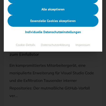
Alle akzeptieren
Essenzielle Cookies akzeptieren
Free
Individuelle Datenschutzeinstellungen
22.05.2026
·
BEDROHUNGEN
Cookie-Details
Datenschutzerklärung
Impressum
GitHub-Leak: Entwicklergeräte werden
zum Einfallstor
Ein kompromittiertes Mitarbeitergerät, eine
manipulierte Erweiterung für Visual Studio Code
und die Exfiltration Tausender interner
Repositories: Der mutmaßliche GitHub-Vorfall
ver…