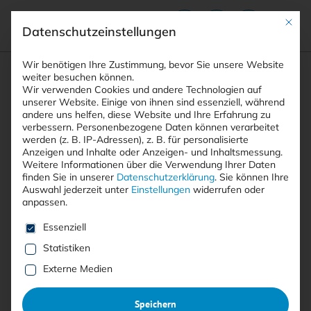
Mit die
Datenschutzeinstellungen
Suchfeld
Wir benötigen Ihre Zustimmung, bevor Sie unsere Website
weiter besuchen können.
Wir verwenden Cookies und andere Technologien auf
unserer Website. Einige von ihnen sind essenziell, während
andere uns helfen, diese Website und Ihre Erfahrung zu
Suchen
verbessern.
Personenbezogene Daten können verarbeitet
STARTSEITE
GITHUB LEAK INTERNER CODE
Breadcrumb-Navigation
werden (z. B. IP-Adressen), z. B. für personalisierte
Anzeigen und Inhalte oder Anzeigen- und Inhaltsmessung.
Weitere Informationen über die Verwendung Ihrer Daten
finden Sie in unserer
Datenschutzerklärung
.
Sie können Ihre
Auswahl jederzeit unter
Einstellungen
widerrufen oder
anpassen.
Alle Beiträge mit dem
Es folgt eine Liste der Service-Gruppen, für die eine E
Essenziell
Schlagwort “GitHub Leak
Statistiken
interner Code”
Externe Medien
Speichern
Alle
Free
<kes>+