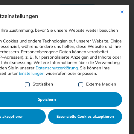
Anmelden
ads
Registrieren
Mit dies
zeinstellungen
 Ihre Zustimmung, bevor Sie unsere Website weiter besuchen
ompliance
<
Webinare
>
<
Printausgaben
>
 Cookies und andere Technologien auf unserer Website. Einige
 essenziell, während andere uns helfen, diese Website und Ihre
erbessern.
Personenbezogene Daten können verarbeitet
IP-Adressen), z. B. für personalisierte Anzeigen und Inhalte oder
Suchen
 Inhaltsmessung.
Weitere Informationen über die Verwendung
nden Sie in unserer
Datenschutzerklärung
.
Sie können Ihre
zeit unter
Einstellungen
widerrufen oder anpassen.
e Liste der Service-Gruppen, für die eine Einwilligung erte
Statistiken
Externe Medien
Speichern
e akzeptieren
Essenzielle Cookies akzeptieren