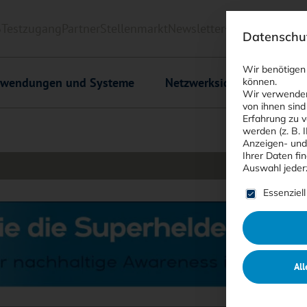
6
Testzugang
Partner
Stellenmarkt
Newsletter
<kes>+
Downlo
Datenschut
Wir benötigen
wendungen und Systeme
Netzwerksicherheit
C
können.
Wir verwenden
von ihnen sind
Erfahrung zu v
werden (z. B. 
Anzeigen- und
Ihrer Daten fi
Auswahl jeder
Es folgt ein
Essenziell
All