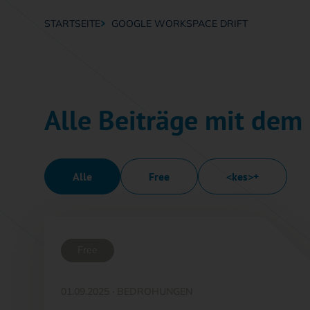
STARTSEITE
GOOGLE WORKSPACE DRIFT
Breadcrumb-Navigation
Alle Beiträge mit dem
Alle
Free
<kes>+
Free
01.09.2025
·
BEDROHUNGEN