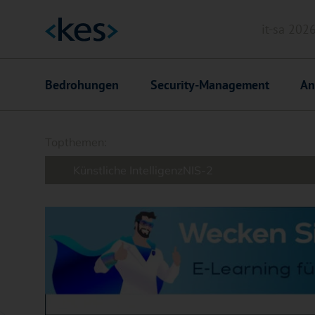
it-sa 202
Header
Hauptnavigation
Bedrohungen
Security-Management
An
Suchfeld
Topthemen:
Künstliche Intelligenz
NIS-2