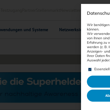
6
Testzugang
Partner
Stellenmarkt
Newsletter
<kes>+
Downlo
Datenschut
Wir benötigen
wendungen und Systeme
Netzwerksicherheit
C
können.
Wir verwenden
von ihnen sind
Erfahrung zu v
werden (z. B. 
Anzeigen- und
Ihrer Daten fi
Auswahl jeder
Es folgt ein
Essenziell
All