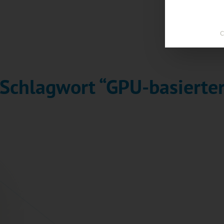
C
 Schlagwort “GPU-basierter