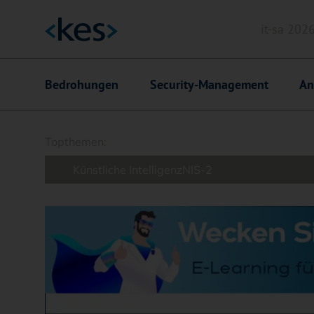
it-sa 202
Header
Hauptnavigation
Bedrohungen
Security-Management
An
Suchfeld
Topthemen:
Künstliche Intelligenz
NIS-2