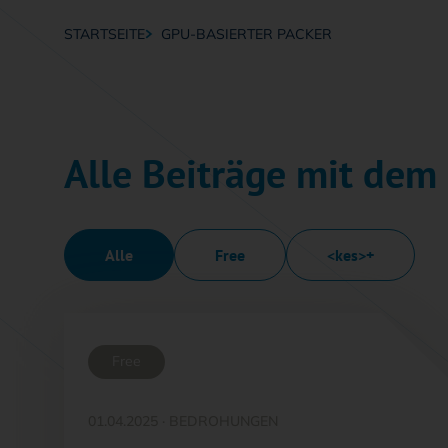
STARTSEITE
GPU-BASIERTER PACKER
Breadcrumb-Navigation
Alle Beiträge mit dem
Alle
Free
<kes>+
Free
01.04.2025
·
BEDROHUNGEN