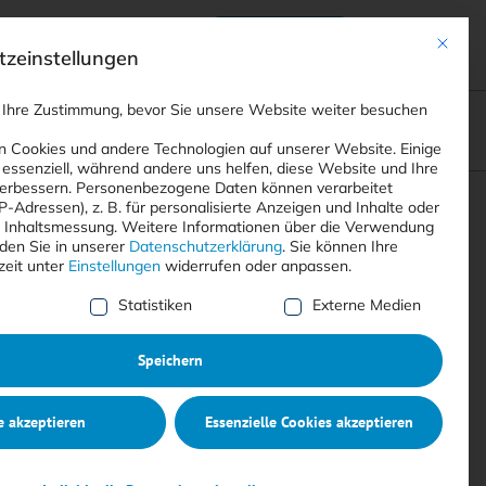
Anmelden
ads
Registrieren
Mit dies
zeinstellungen
 Ihre Zustimmung, bevor Sie unsere Website weiter besuchen
ompliance
<
Webinare
>
<
Printausgaben
>
 Cookies und andere Technologien auf unserer Website. Einige
 essenziell, während andere uns helfen, diese Website und Ihre
erbessern.
Personenbezogene Daten können verarbeitet
IP-Adressen), z. B. für personalisierte Anzeigen und Inhalte oder
Suchen
 Inhaltsmessung.
Weitere Informationen über die Verwendung
nden Sie in unserer
Datenschutzerklärung
.
Sie können Ihre
zeit unter
Einstellungen
widerrufen oder anpassen.
e Liste der Service-Gruppen, für die eine Einwilligung erte
Statistiken
Externe Medien
Speichern
e akzeptieren
Essenzielle Cookies akzeptieren