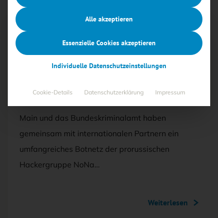
Alle akzeptieren
Free
Essenzielle Cookies akzeptieren
16.07.2025
·
BEDROHUNGEN
Individuelle Datenschutzeinstellungen
Operation Eastwood
Cookie-Details
Datenschutzerklärung
Impressum
Die Generalstaatsanwaltschaft Frankfurt am
Main und das Bundeskriminalamt haben
gemeinsam mit internationalen Partnern ein
umfangreiches Botnetz der prorussischen
Hackergruppe NoNa…
Weiterlesen