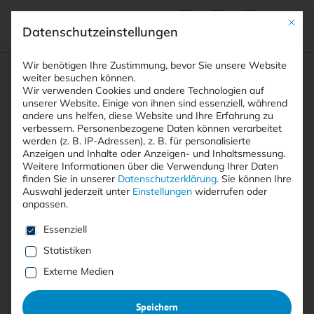
Mit die
Datenschutzeinstellungen
Suchfeld
Wir benötigen Ihre Zustimmung, bevor Sie unsere Website
weiter besuchen können.
Wir verwenden Cookies und andere Technologien auf
unserer Website. Einige von ihnen sind essenziell, während
andere uns helfen, diese Website und Ihre Erfahrung zu
Suchen
verbessern.
Personenbezogene Daten können verarbeitet
STARTSEITE
HACKTIVISMUS
Breadcrumb-Navigation
werden (z. B. IP-Adressen), z. B. für personalisierte
Anzeigen und Inhalte oder Anzeigen- und Inhaltsmessung.
Weitere Informationen über die Verwendung Ihrer Daten
finden Sie in unserer
Datenschutzerklärung
.
Sie können Ihre
Auswahl jederzeit unter
Einstellungen
widerrufen oder
anpassen.
Alle Beiträge mit dem
Es folgt eine Liste der Service-Gruppen, für die eine E
Essenziell
Schlagwort “Hacktivismus”
Statistiken
Externe Medien
Alle
Free
<kes>+
Speichern