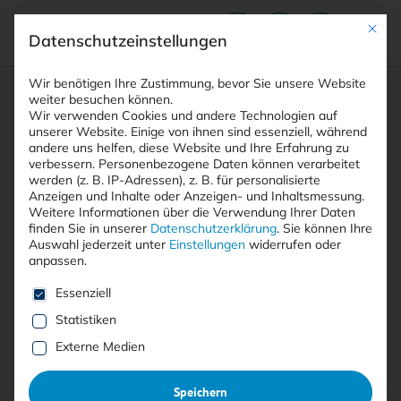
Mit die
Datenschutzeinstellungen
Suchfeld
Wir benötigen Ihre Zustimmung, bevor Sie unsere Website
weiter besuchen können.
Wir verwenden Cookies und andere Technologien auf
unserer Website. Einige von ihnen sind essenziell, während
andere uns helfen, diese Website und Ihre Erfahrung zu
Suchen
verbessern.
Personenbezogene Daten können verarbeitet
STARTSEITE
IDENTITY PROVIDER
Breadcrumb-Navigation
werden (z. B. IP-Adressen), z. B. für personalisierte
Anzeigen und Inhalte oder Anzeigen- und Inhaltsmessung.
Weitere Informationen über die Verwendung Ihrer Daten
finden Sie in unserer
Datenschutzerklärung
.
Sie können Ihre
Auswahl jederzeit unter
Einstellungen
widerrufen oder
anpassen.
Alle Beiträge mit dem
Es folgt eine Liste der Service-Gruppen, für die eine E
Essenziell
Schlagwort “Identity Provider”
Statistiken
Externe Medien
Alle
Free
<kes>+
Speichern