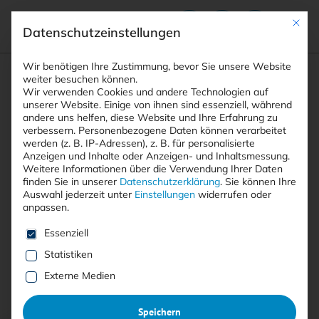
Mit die
Datenschutzeinstellungen
Suchfeld
Wir benötigen Ihre Zustimmung, bevor Sie unsere Website
weiter besuchen können.
Wir verwenden Cookies und andere Technologien auf
unserer Website. Einige von ihnen sind essenziell, während
andere uns helfen, diese Website und Ihre Erfahrung zu
Suchen
verbessern.
Personenbezogene Daten können verarbeitet
STARTSEITE
IMMUTABILITY
Breadcrumb-Navigation
werden (z. B. IP-Adressen), z. B. für personalisierte
Anzeigen und Inhalte oder Anzeigen- und Inhaltsmessung.
Weitere Informationen über die Verwendung Ihrer Daten
finden Sie in unserer
Datenschutzerklärung
.
Sie können Ihre
Auswahl jederzeit unter
Einstellungen
widerrufen oder
anpassen.
Alle Beiträge mit dem
Es folgt eine Liste der Service-Gruppen, für die eine E
Essenziell
Schlagwort “Immutability”
Statistiken
Externe Medien
Alle
Free
<kes>+
Speichern