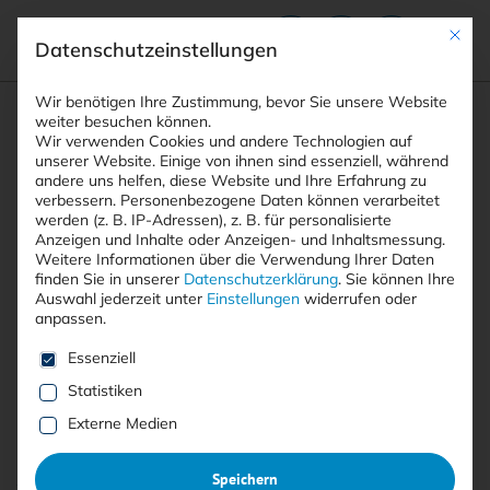
Mit die
Datenschutzeinstellungen
Suchfeld
Wir benötigen Ihre Zustimmung, bevor Sie unsere Website
weiter besuchen können.
Wir verwenden Cookies und andere Technologien auf
unserer Website. Einige von ihnen sind essenziell, während
andere uns helfen, diese Website und Ihre Erfahrung zu
Suchen
verbessern.
Personenbezogene Daten können verarbeitet
STARTSEITE
Breadcrumb-Navigation
werden (z. B. IP-Adressen), z. B. für personalisierte
INDEM SIE ETWA IN DEREN NAMEN RECHNUNGEN …
Anzeigen und Inhalte oder Anzeigen- und Inhaltsmessung.
Weitere Informationen über die Verwendung Ihrer Daten
finden Sie in unserer
Datenschutzerklärung
.
Sie können Ihre
Auswahl jederzeit unter
Einstellungen
widerrufen oder
anpassen.
Alle Beiträge mit dem
Es folgt eine Liste der Service-Gruppen, für die eine E
Essenziell
Statistiken
Schlagwort “indem sie etwa in
Externe Medien
deren Namen Rechnungen
verschicken. Ein mehrstufiger
Speichern