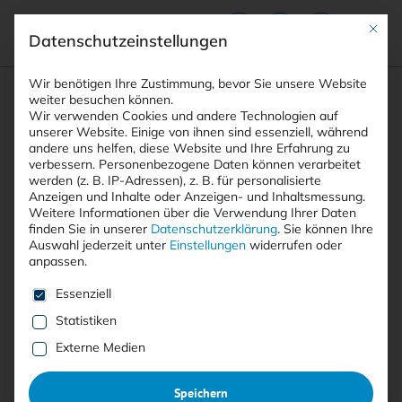
Mit die
Datenschutzeinstellungen
Suchfeld
Wir benötigen Ihre Zustimmung, bevor Sie unsere Website
weiter besuchen können.
Wir verwenden Cookies und andere Technologien auf
unserer Website. Einige von ihnen sind essenziell, während
andere uns helfen, diese Website und Ihre Erfahrung zu
Suchen
verbessern.
Personenbezogene Daten können verarbeitet
STARTSEITE
KI-BETRUG
Breadcrumb-Navigation
werden (z. B. IP-Adressen), z. B. für personalisierte
Anzeigen und Inhalte oder Anzeigen- und Inhaltsmessung.
Weitere Informationen über die Verwendung Ihrer Daten
finden Sie in unserer
Datenschutzerklärung
.
Sie können Ihre
Auswahl jederzeit unter
Einstellungen
widerrufen oder
anpassen.
Alle Beiträge mit dem
Es folgt eine Liste der Service-Gruppen, für die eine E
Essenziell
Schlagwort “KI-Betrug”
Statistiken
Externe Medien
Alle
Free
<kes>+
Speichern