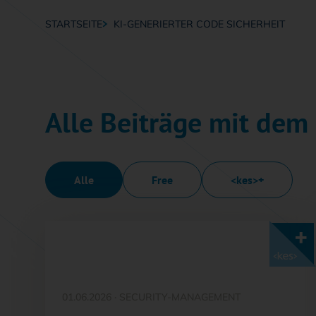
STARTSEITE
KI-GENERIERTER CODE SICHERHEIT
Breadcrumb-Navigation
Alle Beiträge mit dem 
Alle
Free
<kes>+
Mit <kes>+ lesen
01.06.2026
·
SECURITY-MANAGEMENT