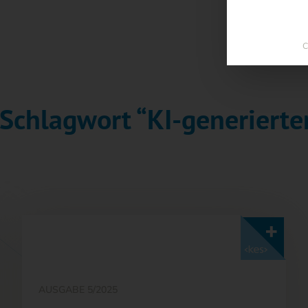
C
Schlagwort “KI-generierte
Mit <kes>+ lesen
AUSGABE 5/2025