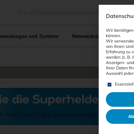
it-sa 2026
Testzugang
Partner
Stellenmarkt
Downlo
Datenschut
Header
Wir benötigen
wendungen und Systeme
Netzwerksicherheit
C
können.
Wir verwenden
von ihnen sind
Erfahrung zu v
werden (z. B. 
Anzeigen- und
Ihrer Daten fi
Auswahl jeder
Es folgt ein
Essenziell
All