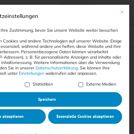
Anmelden
ads
Registrieren
Mit dies
zeinstellungen
 Ihre Zustimmung, bevor Sie unsere Website weiter besuchen
ompliance
<
Webinare
>
<
Printausgaben
>
 Cookies und andere Technologien auf unserer Website. Einige
 essenziell, während andere uns helfen, diese Website und Ihre
erbessern.
Personenbezogene Daten können verarbeitet
IP-Adressen), z. B. für personalisierte Anzeigen und Inhalte oder
Suchen
 Inhaltsmessung.
Weitere Informationen über die Verwendung
nden Sie in unserer
Datenschutzerklärung
.
Sie können Ihre
zeit unter
Einstellungen
widerrufen oder anpassen.
e Liste der Service-Gruppen, für die eine Einwilligung erte
Statistiken
Externe Medien
Speichern
e akzeptieren
Essenzielle Cookies akzeptieren