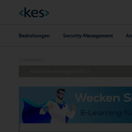
Hauptnavigation
Bedrohungen
Security-Management
An
Suchfeld
Topthemen:
Künstliche Intelligenz
NIS-2