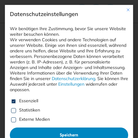
Mit die
Datenschutzeinstellungen
Suchfeld
Wir benötigen Ihre Zustimmung, bevor Sie unsere Website
weiter besuchen können.
Wir verwenden Cookies und andere Technologien auf
unserer Website. Einige von ihnen sind essenziell, während
andere uns helfen, diese Website und Ihre Erfahrung zu
Suchen
verbessern.
Personenbezogene Daten können verarbeitet
STARTSEITE
KI SCHWACHSTELLENFORSCHUNG
Breadcrumb-Navigation
werden (z. B. IP-Adressen), z. B. für personalisierte
Anzeigen und Inhalte oder Anzeigen- und Inhaltsmessung.
Weitere Informationen über die Verwendung Ihrer Daten
finden Sie in unserer
Datenschutzerklärung
.
Sie können Ihre
Auswahl jederzeit unter
Einstellungen
widerrufen oder
anpassen.
Alle Beiträge mit dem
Es folgt eine Liste der Service-Gruppen, für die eine E
Essenziell
Schlagwort “KI
Statistiken
Schwachstellenforschung”
Externe Medien
Speichern
Alle
Free
<kes>+