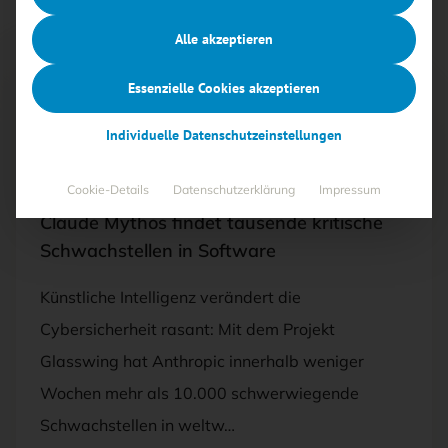
Alle akzeptieren
Essenzielle Cookies akzeptieren
Free
Individuelle Datenschutzeinstellungen
26.05.2026
·
BEDROHUNGEN, SECURITY-
MANAGEMENT
Cookie-Details
Datenschutzerklärung
Impressum
Claude Mythos findet tausende kritische
Schwachstellen in Software
Künstliche Intelligenz verändert die
Cybersicherheit rasant: Mit dem Projekt
Glasswing hat Anthropic innerhalb weniger
Wochen mehr als 10.000 schwerwiegende
Schwachstellen in weltw…