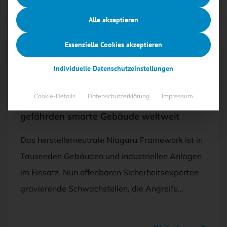
Alle akzeptieren
Essenzielle Cookies akzeptieren
Mit <kes>+ lesen
Individuelle Datenschutzeinstellungen
31.07.2025
·
BEDROHUNGEN
Cookie-Details
Datenschutzerklärung
Impressum
Schwachstellen im Niagara Framework
gefährden smarte Gebäude weltweit
Das herstellerneutrale Niagara Framework ist in
Tausenden Gebäuden und industriellen Anlagen
im Einsatz. Nun offenbaren Sicherheitsexperten
gravierende Schwachstellen, die Angreife…