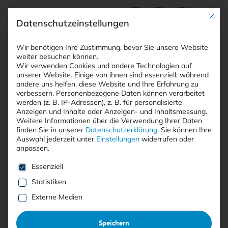
Mit die
Datenschutzeinstellungen
Suchfeld
Wir benötigen Ihre Zustimmung, bevor Sie unsere Website
weiter besuchen können.
Wir verwenden Cookies und andere Technologien auf
unserer Website. Einige von ihnen sind essenziell, während
andere uns helfen, diese Website und Ihre Erfahrung zu
Suchen
verbessern.
Personenbezogene Daten können verarbeitet
STARTSEITE
KRITISCHE INFRASTRUKTUR HACKING
Breadcrumb-Navigation
werden (z. B. IP-Adressen), z. B. für personalisierte
Anzeigen und Inhalte oder Anzeigen- und Inhaltsmessung.
Weitere Informationen über die Verwendung Ihrer Daten
finden Sie in unserer
Datenschutzerklärung
.
Sie können Ihre
Auswahl jederzeit unter
Einstellungen
widerrufen oder
anpassen.
Alle Beiträge mit dem
Es folgt eine Liste der Service-Gruppen, für die eine E
Essenziell
Schlagwort “kritische
Statistiken
Infrastruktur Hacking”
Externe Medien
Speichern
Alle
Free
<kes>+