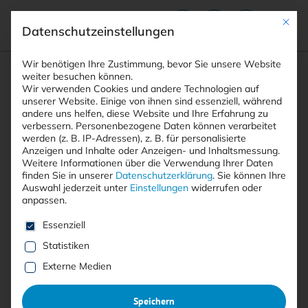
Mit die
Datenschutzeinstellungen
Suchfeld
Wir benötigen Ihre Zustimmung, bevor Sie unsere Website
weiter besuchen können.
Wir verwenden Cookies und andere Technologien auf
unserer Website. Einige von ihnen sind essenziell, während
andere uns helfen, diese Website und Ihre Erfahrung zu
Suchen
verbessern.
Personenbezogene Daten können verarbeitet
STARTSEITE
LLMJACKING RISIKO
Breadcrumb-Navigation
werden (z. B. IP-Adressen), z. B. für personalisierte
Anzeigen und Inhalte oder Anzeigen- und Inhaltsmessung.
Weitere Informationen über die Verwendung Ihrer Daten
finden Sie in unserer
Datenschutzerklärung
.
Sie können Ihre
Auswahl jederzeit unter
Einstellungen
widerrufen oder
anpassen.
Alle Beiträge mit dem
Es folgt eine Liste der Service-Gruppen, für die eine E
Essenziell
Schlagwort “LLMjacking
Statistiken
Risiko”
Externe Medien
Speichern
Alle
Free
<kes>+