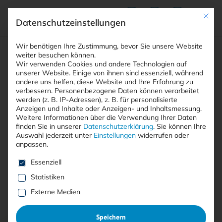
Mit die
Datenschutzeinstellungen
Suchfeld
Wir benötigen Ihre Zustimmung, bevor Sie unsere Website
weiter besuchen können.
Wir verwenden Cookies und andere Technologien auf
unserer Website. Einige von ihnen sind essenziell, während
andere uns helfen, diese Website und Ihre Erfahrung zu
Suchen
verbessern.
Personenbezogene Daten können verarbeitet
STARTSEITE
MALWARESCHUTZ
Breadcrumb-Navigation
werden (z. B. IP-Adressen), z. B. für personalisierte
Anzeigen und Inhalte oder Anzeigen- und Inhaltsmessung.
Weitere Informationen über die Verwendung Ihrer Daten
finden Sie in unserer
Datenschutzerklärung
.
Sie können Ihre
Auswahl jederzeit unter
Einstellungen
widerrufen oder
anpassen.
Alle Beiträge mit dem
Es folgt eine Liste der Service-Gruppen, für die eine E
Essenziell
Schlagwort “Malwareschutz”
Statistiken
Externe Medien
Alle
Free
<kes>+
Speichern