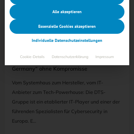
Alle akzeptieren
Essenzielle Cookies akzeptieren
Anzeige
Individuelle Datenschutzeinstellungen
04.07.2026
·
ANZEIGE, SECURITY-MANAGEMENT
Cookie-Details
Datenschutzerklärung
Impressum
DTS-Gruppe: IT-Sicherheit „Made in
Germany“ ohne Kompromisse
Vom Systemhaus zum Hersteller, vom IT-
Anbieter zum Tech-Powerhouse: Die DTS-
Gruppe ist ein etablierter IT-Player und einer der
führenden Spezialisten für Cybersecurity in
Europa. E…