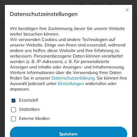
Mit die
Datenschutzeinstellungen
Suchfeld
Wir benötigen Ihre Zustimmung, bevor Sie unsere Website
weiter besuchen können.
Wir verwenden Cookies und andere Technologien auf
unserer Website. Einige von ihnen sind essenziell, während
andere uns helfen, diese Website und Ihre Erfahrung zu
Suchen
verbessern.
Personenbezogene Daten können verarbeitet
STARTSEITE
MANAGED SECURITY SERVICES
Breadcrumb-Navigation
werden (z. B. IP-Adressen), z. B. für personalisierte
Anzeigen und Inhalte oder Anzeigen- und Inhaltsmessung.
Weitere Informationen über die Verwendung Ihrer Daten
finden Sie in unserer
Datenschutzerklärung
.
Sie können Ihre
Auswahl jederzeit unter
Einstellungen
widerrufen oder
anpassen.
Alle Beiträge mit dem
Es folgt eine Liste der Service-Gruppen, für die eine E
Essenziell
Schlagwort “Managed Security
Statistiken
Services”
Externe Medien
Speichern
Alle
Free
<kes>+