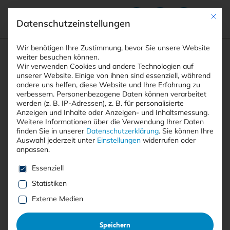
Mit die
Datenschutzeinstellungen
Suchfeld
Wir benötigen Ihre Zustimmung, bevor Sie unsere Website
weiter besuchen können.
Wir verwenden Cookies und andere Technologien auf
unserer Website. Einige von ihnen sind essenziell, während
andere uns helfen, diese Website und Ihre Erfahrung zu
Suchen
verbessern.
Personenbezogene Daten können verarbeitet
STARTSEITE
MITARBEITER
Breadcrumb-Navigation
werden (z. B. IP-Adressen), z. B. für personalisierte
Anzeigen und Inhalte oder Anzeigen- und Inhaltsmessung.
Weitere Informationen über die Verwendung Ihrer Daten
finden Sie in unserer
Datenschutzerklärung
.
Sie können Ihre
Auswahl jederzeit unter
Einstellungen
widerrufen oder
anpassen.
Alle Beiträge mit dem
Es folgt eine Liste der Service-Gruppen, für die eine E
Essenziell
Schlagwort “Mitarbeiter”
Statistiken
Externe Medien
Alle
Free
<kes>+
Speichern