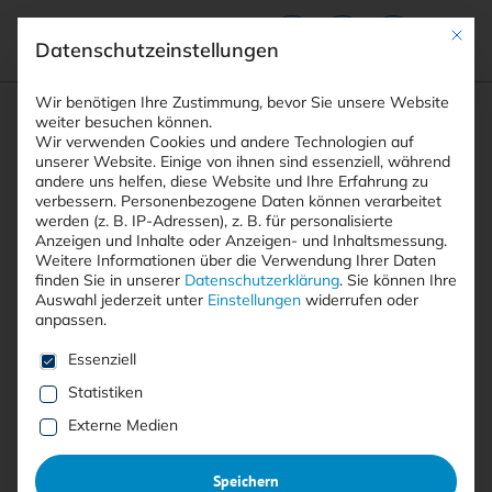
Mit die
Datenschutzeinstellungen
Suchfeld
Wir benötigen Ihre Zustimmung, bevor Sie unsere Website
weiter besuchen können.
Wir verwenden Cookies und andere Technologien auf
unserer Website. Einige von ihnen sind essenziell, während
andere uns helfen, diese Website und Ihre Erfahrung zu
Suchen
verbessern.
Personenbezogene Daten können verarbeitet
STARTSEITE
MOBILE MALWARE ABWEHR
Breadcrumb-Navigation
werden (z. B. IP-Adressen), z. B. für personalisierte
Anzeigen und Inhalte oder Anzeigen- und Inhaltsmessung.
Weitere Informationen über die Verwendung Ihrer Daten
finden Sie in unserer
Datenschutzerklärung
.
Sie können Ihre
Auswahl jederzeit unter
Einstellungen
widerrufen oder
anpassen.
Alle Beiträge mit dem
Es folgt eine Liste der Service-Gruppen, für die eine E
Essenziell
Schlagwort “mobile Malware
Statistiken
Abwehr”
Externe Medien
Speichern
Alle
Free
<kes>+