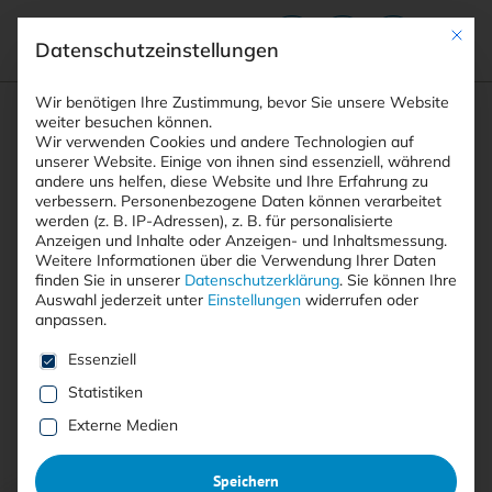
Mit die
Datenschutzeinstellungen
Suchfeld
Wir benötigen Ihre Zustimmung, bevor Sie unsere Website
weiter besuchen können.
Wir verwenden Cookies und andere Technologien auf
unserer Website. Einige von ihnen sind essenziell, während
andere uns helfen, diese Website und Ihre Erfahrung zu
Suchen
verbessern.
Personenbezogene Daten können verarbeitet
STARTSEITE
MSC EVILTWIN
Breadcrumb-Navigation
werden (z. B. IP-Adressen), z. B. für personalisierte
Anzeigen und Inhalte oder Anzeigen- und Inhaltsmessung.
Weitere Informationen über die Verwendung Ihrer Daten
finden Sie in unserer
Datenschutzerklärung
.
Sie können Ihre
Auswahl jederzeit unter
Einstellungen
widerrufen oder
anpassen.
Alle Beiträge mit dem
Es folgt eine Liste der Service-Gruppen, für die eine E
Essenziell
Schlagwort “MSC EvilTwin”
Statistiken
Externe Medien
Alle
Free
<kes>+
Speichern