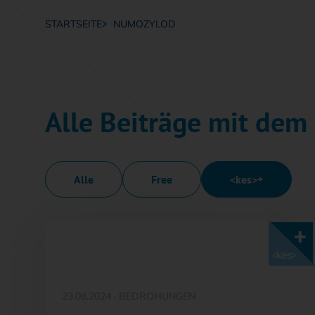
STARTSEITE
NUMOZYLOD
Breadcrumb-Navigation
Alle Beiträge mit de
Alle
Free
<kes>+
Mit <kes>+ lesen
23.08.2024
·
BEDROHUNGEN