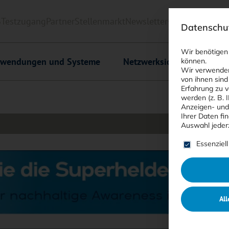
6
Testzugang
Partner
Stellenmarkt
Newsletter
<kes>+
Downlo
Datenschut
Wir benötigen
wendungen und Systeme
Netzwerksicherheit
C
können.
Wir verwenden
von ihnen sind
Erfahrung zu v
werden (z. B. 
Anzeigen- und
Ihrer Daten fi
Auswahl jeder
Es folgt ein
Essenziell
All