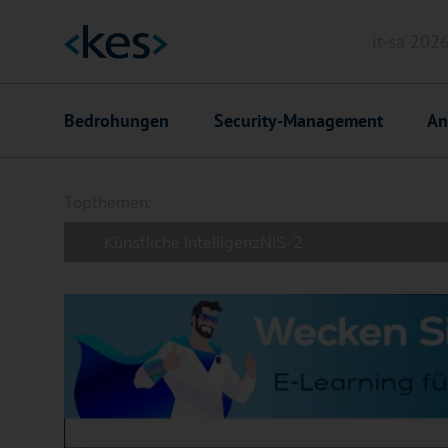
it-sa 202
Header
Hauptnavigation
Bedrohungen
Security-Management
An
Suchfeld
Topthemen:
Künstliche Intelligenz
NIS-2