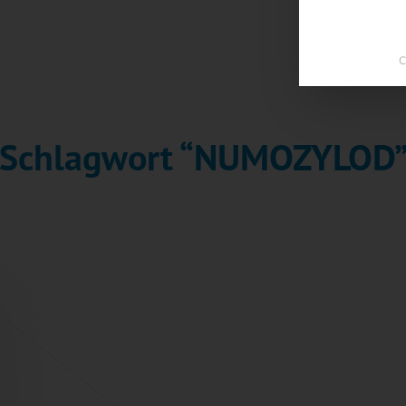
C
m Schlagwort “NUMOZYLOD