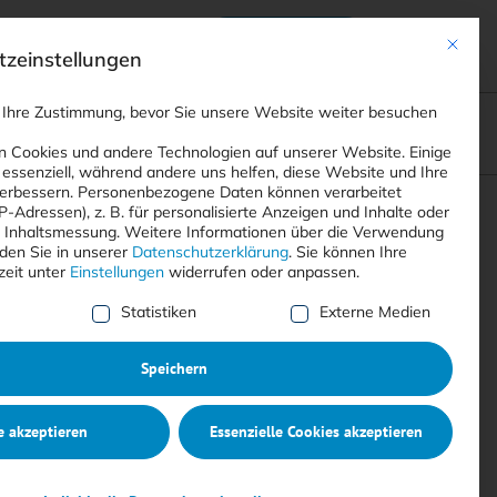
Anmelden
ads
Registrieren
Mit dies
zeinstellungen
 Ihre Zustimmung, bevor Sie unsere Website weiter besuchen
ompliance
<
Webinare
>
<
Printausgaben
>
 Cookies und andere Technologien auf unserer Website. Einige
 essenziell, während andere uns helfen, diese Website und Ihre
erbessern.
Personenbezogene Daten können verarbeitet
IP-Adressen), z. B. für personalisierte Anzeigen und Inhalte oder
Suchen
 Inhaltsmessung.
Weitere Informationen über die Verwendung
nden Sie in unserer
Datenschutzerklärung
.
Sie können Ihre
zeit unter
Einstellungen
widerrufen oder anpassen.
e Liste der Service-Gruppen, für die eine Einwilligung erte
Statistiken
Externe Medien
Speichern
e akzeptieren
Essenzielle Cookies akzeptieren