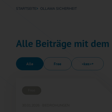
STARTSEITE
OLLAMA SICHERHEIT
Breadcrumb-Navigation
Alle Beiträge mit dem
Alle
Free
<kes>+
Free
30.01.2026
·
BEDROHUNGEN