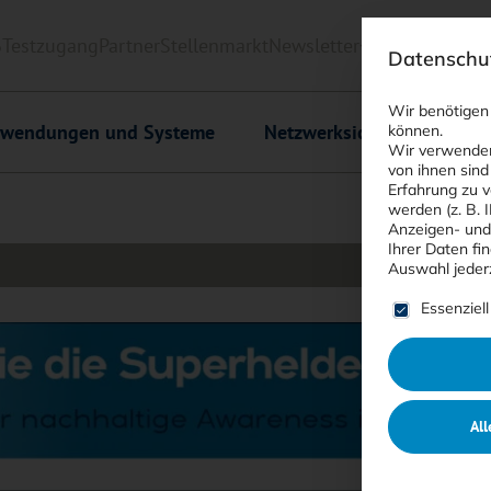
6
Testzugang
Partner
Stellenmarkt
Newsletter
<kes>+
Downlo
Datenschut
Wir benötigen
wendungen und Systeme
Netzwerksicherheit
C
können.
Wir verwenden
von ihnen sind
Erfahrung zu v
werden (z. B. 
Anzeigen- und
Ihrer Daten fi
Auswahl jeder
Es folgt ein
Essenziell
All