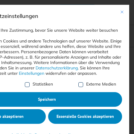
Anmelden
ads
Registrieren
Mit dies
zeinstellungen
 Ihre Zustimmung, bevor Sie unsere Website weiter besuchen
ompliance
<
Webinare
>
<
Printausgaben
>
 Cookies und andere Technologien auf unserer Website. Einige
 essenziell, während andere uns helfen, diese Website und Ihre
erbessern.
Personenbezogene Daten können verarbeitet
IP-Adressen), z. B. für personalisierte Anzeigen und Inhalte oder
Suchen
 Inhaltsmessung.
Weitere Informationen über die Verwendung
nden Sie in unserer
Datenschutzerklärung
.
Sie können Ihre
zeit unter
Einstellungen
widerrufen oder anpassen.
e Liste der Service-Gruppen, für die eine Einwilligung erte
Statistiken
Externe Medien
Speichern
e akzeptieren
Essenzielle Cookies akzeptieren