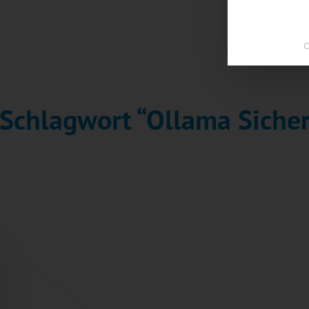
C
 Schlagwort “Ollama Sicher