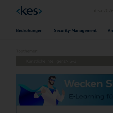
it-sa 202
Header
Hauptnavigation
Bedrohungen
Security-Management
An
Suchfeld
Topthemen:
Künstliche Intelligenz
NIS-2