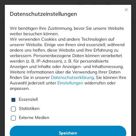
Mit die
Datenschutzeinstellungen
Suchfeld
Wir benötigen Ihre Zustimmung, bevor Sie unsere Website
weiter besuchen können.
Wir verwenden Cookies und andere Technologien auf
unserer Website. Einige von ihnen sind essenziell, während
andere uns helfen, diese Website und Ihre Erfahrung zu
Suchen
verbessern.
Personenbezogene Daten können verarbeitet
STARTSEITE
ORACLE E-BUSINESS SUITE
Breadcrumb-Navigation
werden (z. B. IP-Adressen), z. B. für personalisierte
Anzeigen und Inhalte oder Anzeigen- und Inhaltsmessung.
Weitere Informationen über die Verwendung Ihrer Daten
finden Sie in unserer
Datenschutzerklärung
.
Sie können Ihre
Auswahl jederzeit unter
Einstellungen
widerrufen oder
anpassen.
Alle Beiträge mit dem
Es folgt eine Liste der Service-Gruppen, für die eine E
Essenziell
Schlagwort “Oracle E-Business
Statistiken
Suite”
Externe Medien
Speichern
Alle
Free
<kes>+