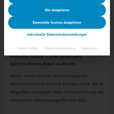
Alle akzeptieren
Essenzielle Cookies akzeptieren
Free
Individuelle Datenschutzeinstellungen
13.10.2025
·
ANWENDUNGEN UND SYSTEME,
BEDROHUNGEN
Cookie-Details
Datenschutzerklärung
Impressum
Kritische Oracle-Lücke gefährdet
Unternehmensdaten weltweit
Oracle warnt vor einer schwerwiegenden
Sicherheitslücke in seiner E-Business Suite, die es
Angreifern ermöglicht, ohne Authentifizierung auf
vertrauliche Daten zuzugreifen. Die Sch…