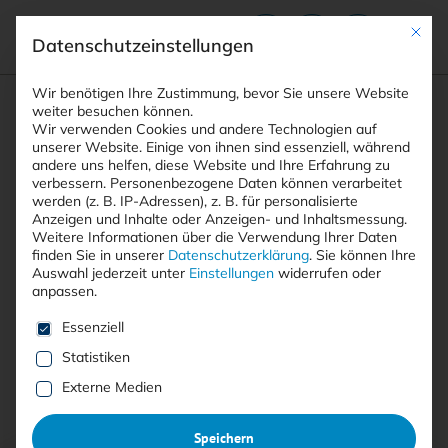
Mit die
Datenschutzeinstellungen
Suchfeld
Wir benötigen Ihre Zustimmung, bevor Sie unsere Website
weiter besuchen können.
Wir verwenden Cookies und andere Technologien auf
unserer Website. Einige von ihnen sind essenziell, während
andere uns helfen, diese Website und Ihre Erfahrung zu
Suchen
verbessern.
Personenbezogene Daten können verarbeitet
STARTSEITE
OSS REBUILD
Breadcrumb-Navigation
werden (z. B. IP-Adressen), z. B. für personalisierte
Anzeigen und Inhalte oder Anzeigen- und Inhaltsmessung.
Weitere Informationen über die Verwendung Ihrer Daten
finden Sie in unserer
Datenschutzerklärung
.
Sie können Ihre
Auswahl jederzeit unter
Einstellungen
widerrufen oder
anpassen.
Alle Beiträge mit dem
Es folgt eine Liste der Service-Gruppen, für die eine E
Essenziell
Schlagwort “OSS Rebuild”
Statistiken
Externe Medien
Alle
Free
<kes>+
Speichern