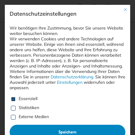
Mit die
Datenschutzeinstellungen
Suchfeld
Wir benötigen Ihre Zustimmung, bevor Sie unsere Website
weiter besuchen können.
Wir verwenden Cookies und andere Technologien auf
unserer Website. Einige von ihnen sind essenziell, während
andere uns helfen, diese Website und Ihre Erfahrung zu
Suchen
verbessern.
Personenbezogene Daten können verarbeitet
STARTSEITE
PATCH
Breadcrumb-Navigation
werden (z. B. IP-Adressen), z. B. für personalisierte
Anzeigen und Inhalte oder Anzeigen- und Inhaltsmessung.
Weitere Informationen über die Verwendung Ihrer Daten
finden Sie in unserer
Datenschutzerklärung
.
Sie können Ihre
Auswahl jederzeit unter
Einstellungen
widerrufen oder
anpassen.
Alle Beiträge mit dem
Es folgt eine Liste der Service-Gruppen, für die eine E
Essenziell
Schlagwort “Patch”
Statistiken
Externe Medien
Alle
Free
<kes>+
Speichern