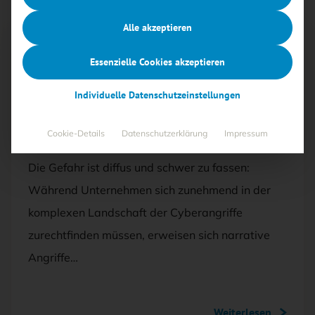
Alle akzeptieren
Artikel kostenlos lesen
Essenzielle Cookies akzeptieren
02.09.2024
·
SECURITY-MANAGEMENT
Individuelle Datenschutzeinstellungen
Narrative Angriffe: falsche Fakten, echte
Folgen
Cookie-Details
Datenschutzerklärung
Impressum
Die Gefahr ist diffus und schwer zu fassen:
Während Unternehmen sich zunehmend in der
komplexen Landschaft der Cyberangriffe
zurechtfinden müssen, erweisen sich narrative
Angriffe…
Weiterlesen