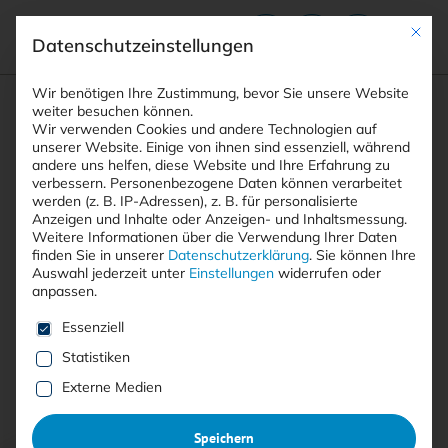
Mit die
Datenschutzeinstellungen
Suchfeld
Wir benötigen Ihre Zustimmung, bevor Sie unsere Website
weiter besuchen können.
Wir verwenden Cookies und andere Technologien auf
unserer Website. Einige von ihnen sind essenziell, während
andere uns helfen, diese Website und Ihre Erfahrung zu
Suchen
verbessern.
Personenbezogene Daten können verarbeitet
STARTSEITE
REPUTATION
Breadcrumb-Navigation
werden (z. B. IP-Adressen), z. B. für personalisierte
Anzeigen und Inhalte oder Anzeigen- und Inhaltsmessung.
Weitere Informationen über die Verwendung Ihrer Daten
finden Sie in unserer
Datenschutzerklärung
.
Sie können Ihre
Auswahl jederzeit unter
Einstellungen
widerrufen oder
anpassen.
Alle Beiträge mit dem
Es folgt eine Liste der Service-Gruppen, für die eine E
Essenziell
Schlagwort “Reputation”
Statistiken
Externe Medien
Alle
Free
<kes>+
Speichern