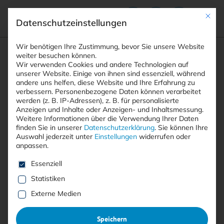
Mit die
Datenschutzeinstellungen
Suchfeld
Wir benötigen Ihre Zustimmung, bevor Sie unsere Website
weiter besuchen können.
Wir verwenden Cookies und andere Technologien auf
unserer Website. Einige von ihnen sind essenziell, während
andere uns helfen, diese Website und Ihre Erfahrung zu
Suchen
verbessern.
Personenbezogene Daten können verarbeitet
STARTSEITE
SALESLOFT OAUTH ANGRIFF
Breadcrumb-Navigation
werden (z. B. IP-Adressen), z. B. für personalisierte
Anzeigen und Inhalte oder Anzeigen- und Inhaltsmessung.
Weitere Informationen über die Verwendung Ihrer Daten
finden Sie in unserer
Datenschutzerklärung
.
Sie können Ihre
Auswahl jederzeit unter
Einstellungen
widerrufen oder
anpassen.
Alle Beiträge mit dem
Es folgt eine Liste der Service-Gruppen, für die eine E
Essenziell
Schlagwort “Salesloft OAuth
Statistiken
Angriff”
Externe Medien
Speichern
Alle
Free
<kes>+