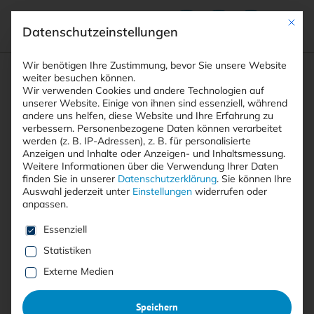
Mit die
Datenschutzeinstellungen
Suchfeld
Wir benötigen Ihre Zustimmung, bevor Sie unsere Website
weiter besuchen können.
Wir verwenden Cookies und andere Technologien auf
unserer Website. Einige von ihnen sind essenziell, während
andere uns helfen, diese Website und Ihre Erfahrung zu
Suchen
verbessern.
Personenbezogene Daten können verarbeitet
STARTSEITE
SECURITY-BY-DEFAULT MAIL
Breadcrumb-Navigation
werden (z. B. IP-Adressen), z. B. für personalisierte
Anzeigen und Inhalte oder Anzeigen- und Inhaltsmessung.
Weitere Informationen über die Verwendung Ihrer Daten
finden Sie in unserer
Datenschutzerklärung
.
Sie können Ihre
Auswahl jederzeit unter
Einstellungen
widerrufen oder
anpassen.
Alle Beiträge mit dem
Es folgt eine Liste der Service-Gruppen, für die eine E
Essenziell
Schlagwort “Security-by-
Statistiken
Default Mail”
Externe Medien
Speichern
Alle
Free
<kes>+