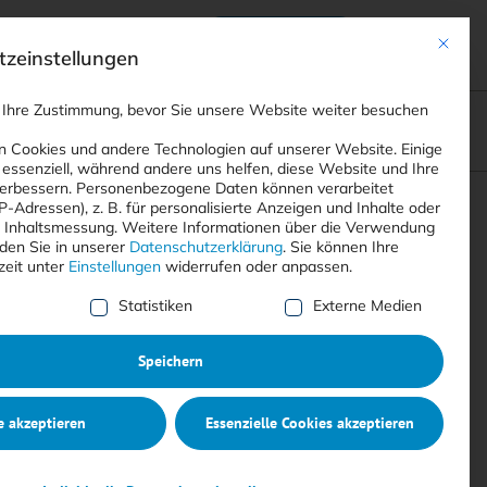
Anmelden
ads
Registrieren
Mit dies
zeinstellungen
 Ihre Zustimmung, bevor Sie unsere Website weiter besuchen
ompliance
<
Webinare
>
<
Printausgaben
>
 Cookies und andere Technologien auf unserer Website. Einige
 essenziell, während andere uns helfen, diese Website und Ihre
erbessern.
Personenbezogene Daten können verarbeitet
IP-Adressen), z. B. für personalisierte Anzeigen und Inhalte oder
Suchen
 Inhaltsmessung.
Weitere Informationen über die Verwendung
nden Sie in unserer
Datenschutzerklärung
.
Sie können Ihre
zeit unter
Einstellungen
widerrufen oder anpassen.
e Liste der Service-Gruppen, für die eine Einwilligung erte
Statistiken
Externe Medien
Speichern
e akzeptieren
Essenzielle Cookies akzeptieren