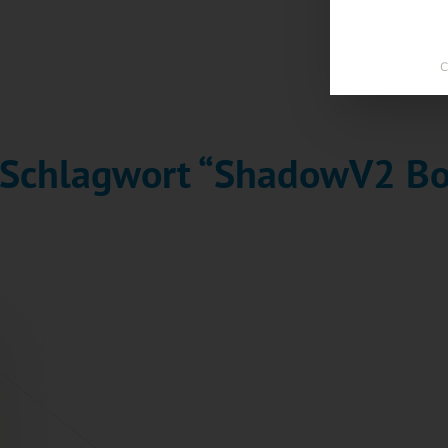
C
m Schlagwort “ShadowV2 Bo