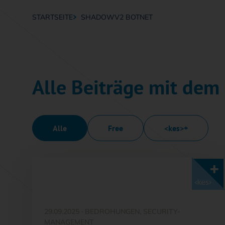
STARTSEITE
SHADOWV2 BOTNET
Breadcrumb-Navigation
Alle Beiträge mit de
Alle
Free
<kes>+
Mit <kes>+ lesen
29.09.2025
·
BEDROHUNGEN, SECURITY-
MANAGEMENT