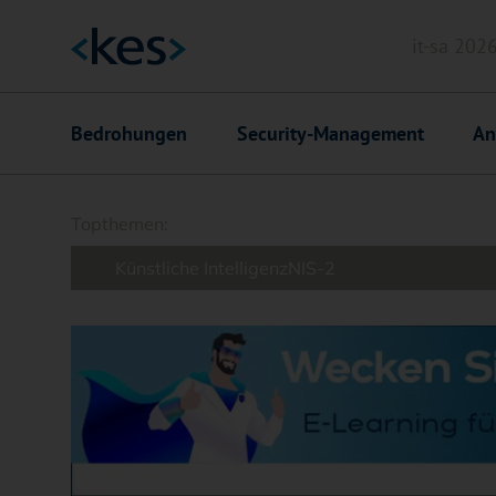
it-sa 202
Header
Hauptnavigation
Bedrohungen
Security-Management
An
Suchfeld
Topthemen:
Künstliche Intelligenz
NIS-2