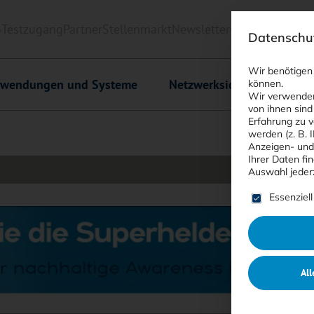
6
Testzugang
Partner
Stellenmarkt
Newsletter
<kes>+
Downlo
Datenschut
Wir benötigen
wendungen und Systeme
Netzwerksicherheit
C
können.
Wir verwenden
von ihnen sind
Erfahrung zu v
werden (z. B. 
Anzeigen- und
Ihrer Daten fi
Auswahl jeder
Es folgt ein
Essenziell
All