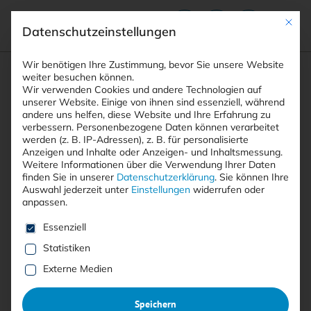
Mit die
Datenschutzeinstellungen
Suchfeld
Wir benötigen Ihre Zustimmung, bevor Sie unsere Website
weiter besuchen können.
Wir verwenden Cookies und andere Technologien auf
unserer Website. Einige von ihnen sind essenziell, während
andere uns helfen, diese Website und Ihre Erfahrung zu
Suchen
verbessern.
Personenbezogene Daten können verarbeitet
STARTSEITE
SUPPLY-CHAIN-SECURITY
Breadcrumb-Navigation
werden (z. B. IP-Adressen), z. B. für personalisierte
Anzeigen und Inhalte oder Anzeigen- und Inhaltsmessung.
Weitere Informationen über die Verwendung Ihrer Daten
finden Sie in unserer
Datenschutzerklärung
.
Sie können Ihre
Auswahl jederzeit unter
Einstellungen
widerrufen oder
anpassen.
Alle Beiträge mit dem
Es folgt eine Liste der Service-Gruppen, für die eine E
Essenziell
Schlagwort “Supply-Chain-
Statistiken
Security”
Externe Medien
Speichern
Alle
Free
<kes>+