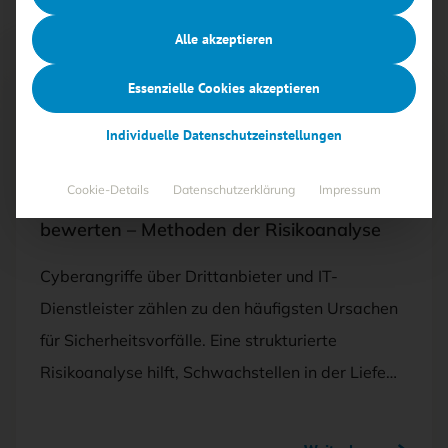
Alle akzeptieren
Essenzielle Cookies akzeptieren
Free
Individuelle Datenschutzeinstellungen
22.08.2025
·
GRUNDLAGEN UND DEFINITIONEN
Cookie-Details
Datenschutzerklärung
Impressum
Wie Unternehmen ihre Lieferanten sicher
bewerten – Methoden der Risikoanalyse
Cyberangriffe über Drittanbieter und IT-
Dienstleister zählen zu den häufigsten Ursachen
für Sicherheitsvorfälle. Eine strukturierte
Risikoanalyse hilft, Schwachstellen in der Liefe…