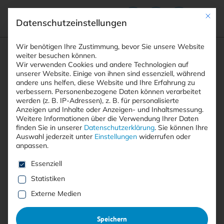
Mit die
Datenschutzeinstellungen
Suchfeld
Wir benötigen Ihre Zustimmung, bevor Sie unsere Website
weiter besuchen können.
Wir verwenden Cookies und andere Technologien auf
unserer Website. Einige von ihnen sind essenziell, während
andere uns helfen, diese Website und Ihre Erfahrung zu
Suchen
verbessern.
Personenbezogene Daten können verarbeitet
STARTSEITE
THREAT-INTELLIGENCE-KORRELATION
Breadcrumb-Navigation
werden (z. B. IP-Adressen), z. B. für personalisierte
Anzeigen und Inhalte oder Anzeigen- und Inhaltsmessung.
Weitere Informationen über die Verwendung Ihrer Daten
finden Sie in unserer
Datenschutzerklärung
.
Sie können Ihre
Auswahl jederzeit unter
Einstellungen
widerrufen oder
anpassen.
Alle Beiträge mit dem
Es folgt eine Liste der Service-Gruppen, für die eine E
Essenziell
Schlagwort “Threat-
Statistiken
Intelligence-Korrelation”
Externe Medien
Speichern
Alle
Free
<kes>+