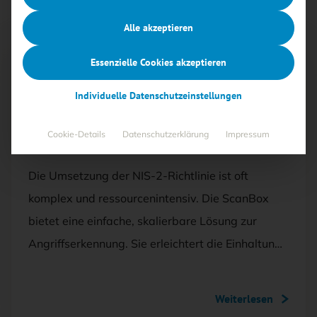
Alle akzeptieren
Essenzielle Cookies akzeptieren
Mit <kes>+ lesen
Individuelle Datenschutzeinstellungen
08.12.2025
·
ANZEIGE
Cookie-Details
Datenschutzerklärung
Impressum
Angriffserkennung mit der ScanBox
Die Umsetzung der NIS-2-Richtlinie ist oft
komplex und ressourcenintensiv. Die ScanBox
bietet eine einfache, skalierbare Lösung zur
Angriffserkennung. Sie erleichtert die Einhaltun…
Weiterlesen