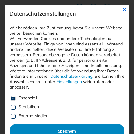
Mit die
Datenschutzeinstellungen
Suchfeld
Wir benötigen Ihre Zustimmung, bevor Sie unsere Website
weiter besuchen können.
Wir verwenden Cookies und andere Technologien auf
unserer Website. Einige von ihnen sind essenziell, während
andere uns helfen, diese Website und Ihre Erfahrung zu
Suchen
verbessern.
Personenbezogene Daten können verarbeitet
STARTSEITE
ZERO-DAY EXPLOITS MICROSOFT
Breadcrumb-Navigation
werden (z. B. IP-Adressen), z. B. für personalisierte
Anzeigen und Inhalte oder Anzeigen- und Inhaltsmessung.
Weitere Informationen über die Verwendung Ihrer Daten
finden Sie in unserer
Datenschutzerklärung
.
Sie können Ihre
Auswahl jederzeit unter
Einstellungen
widerrufen oder
anpassen.
Alle Beiträge mit dem
Es folgt eine Liste der Service-Gruppen, für die eine E
Essenziell
Schlagwort “Zero-Day Exploits
Statistiken
Microsoft”
Externe Medien
Speichern
Alle
Free
<kes>+