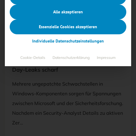
Alle akzeptieren
Essenzielle Cookies akzeptieren
Free
Individuelle Datenschutzeinstellungen
29.05.2026
·
BEDROHUNGEN
Cookie-Details
Datenschutzerklärung
Impressum
Microsoft kritisiert unkoordinierte Zero-
Day-Leaks scharf
Mehrere ungepatchte Schwachstellen in
Windows-Komponenten sorgen für Spannungen
zwischen Microsoft und der Sicherheitsforschung.
Nachdem ein Security-Analyst Details zu aktiven
Zer…