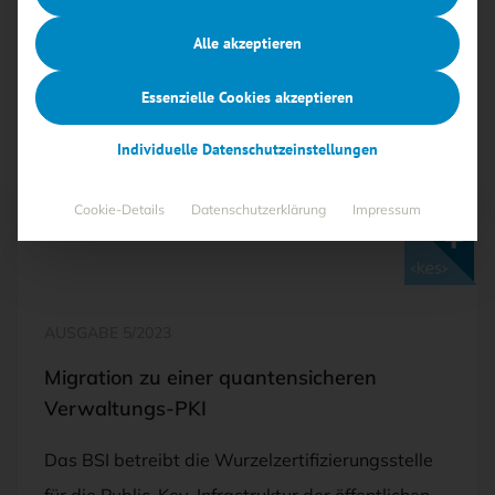
„BSI-Forum“ fallen.
Alle akzeptieren
Alle
Free
<kes>+
Essenzielle Cookies akzeptieren
Individuelle Datenschutzeinstellungen
Cookie-Details
Datenschutzerklärung
Impressum
Mit <kes>+ lesen
AUSGABE 5/2023
Migration zu einer quantensicheren
Verwaltungs-PKI
Das BSI betreibt die Wurzelzertifizierungsstelle
für die Public-Key-Infrastruktur der öffentlichen