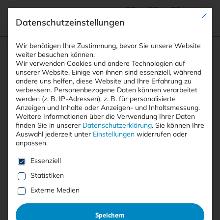
Mit die
Datenschutzeinstellungen
Suchfeld
Wir benötigen Ihre Zustimmung, bevor Sie unsere Website
weiter besuchen können.
Wir verwenden Cookies und andere Technologien auf
unserer Website. Einige von ihnen sind essenziell, während
andere uns helfen, diese Website und Ihre Erfahrung zu
Suchen
verbessern.
Personenbezogene Daten können verarbeitet
STARTSEITE
BSI-FORUM
Breadcrumb-Navigation
werden (z. B. IP-Adressen), z. B. für personalisierte
Anzeigen und Inhalte oder Anzeigen- und Inhaltsmessung.
Weitere Informationen über die Verwendung Ihrer Daten
finden Sie in unserer
Datenschutzerklärung
.
Sie können Ihre
Auswahl jederzeit unter
Einstellungen
widerrufen oder
anpassen.
Alle Beiträge der Kategorie
Es folgt eine Liste der Service-Gruppen, für die eine E
Essenziell
“BSI-Forum”
Statistiken
Externe Medien
Hier finden Sie aktuelle Beiträge und Meldungen zum
Speichern
Thema Informationssicherheit, die unter die Kategorie