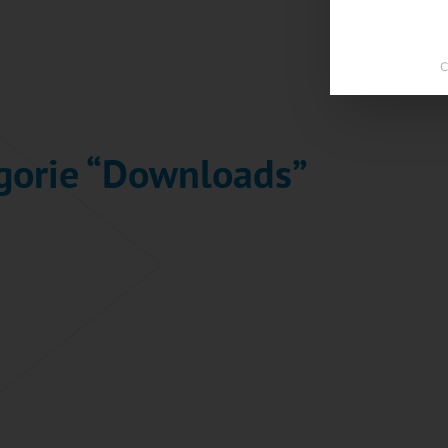
C
egorie “Downloads”