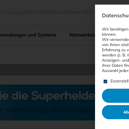
6
Testzugang
Partner
Stellenmarkt
Newsletter
<kes>+
Downlo
Datenschut
Wir benötigen
wendungen und Systeme
Netzwerksicherheit
C
können.
Wir verwenden
von ihnen sind
Erfahrung zu v
werden (z. B. 
Anzeigen- und
Ihrer Daten fi
Auswahl jeder
Es folgt ein
Essenziell
All