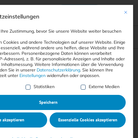
Anmelden
ads
Registrieren
Mit dies
zeinstellungen
 Ihre Zustimmung, bevor Sie unsere Website weiter besuchen
ompliance
<
Webinare
>
<
Printausgaben
>
 Cookies und andere Technologien auf unserer Website. Einige
 essenziell, während andere uns helfen, diese Website und Ihre
erbessern.
Personenbezogene Daten können verarbeitet
IP-Adressen), z. B. für personalisierte Anzeigen und Inhalte oder
Suchen
 Inhaltsmessung.
Weitere Informationen über die Verwendung
nden Sie in unserer
Datenschutzerklärung
.
Sie können Ihre
zeit unter
Einstellungen
widerrufen oder anpassen.
e Liste der Service-Gruppen, für die eine Einwilligung erte
Statistiken
Externe Medien
Speichern
e akzeptieren
Essenzielle Cookies akzeptieren