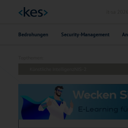
it-sa 202
Header
Hauptnavigation
Bedrohungen
Security-Management
An
Suchfeld
Topthemen:
Künstliche Intelligenz
NIS-2