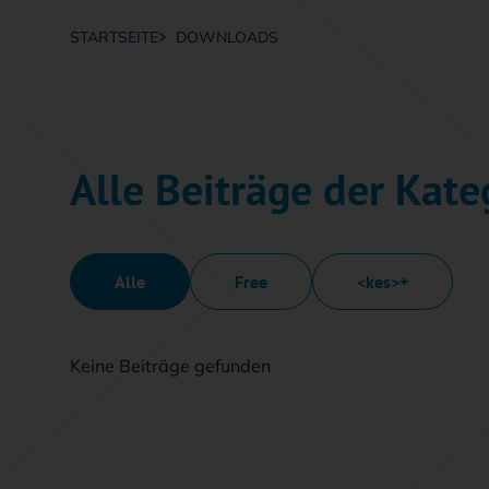
STARTSEITE
DOWNLOADS
Breadcrumb-Navigation
Alle Beiträge der Kat
Alle
Free
<kes>+
Keine Beiträge gefunden