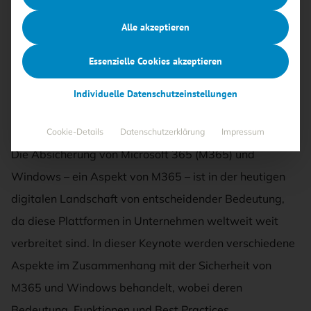
Englischer Sprache)
Alle akzeptieren
05.07.2024
·
Cybersecurity
Essenzielle Cookies akzeptieren
Lesezeit 1 Min.
Individuelle Datenschutzeinstellungen
Allgemeine Einführung in die Thematik der Absicherung
von M365 und Windows
Cookie-Details
Datenschutzerklärung
Impressum
Die Absicherung von Microsoft 365 (M365) und
Windows – ein Aspekt von M365 – ist in der heutigen
digitalen Landschaft von entscheidender Bedeutung,
da diese Plattformen in Unternehmen weltweit weit
verbreitet sind. In dieser Keynote werden verschiedene
Aspekte im Zusammenhang mit der Sicherheit von
M365 und Windows behandelt, wobei deren
Bedeutung, Funktionen und Best Practices