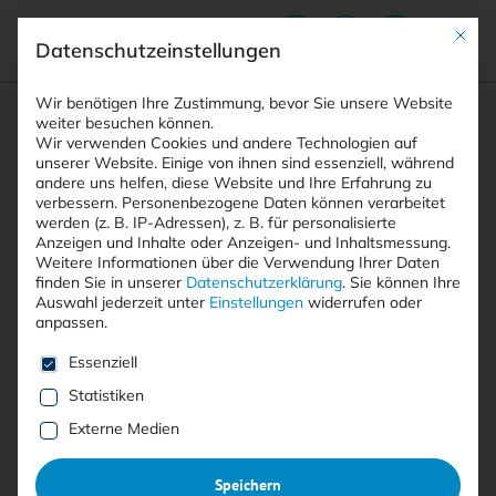
Mit die
Datenschutzeinstellungen
Suchfeld
Wir benötigen Ihre Zustimmung, bevor Sie unsere Website
weiter besuchen können.
Wir verwenden Cookies und andere Technologien auf
unserer Website. Einige von ihnen sind essenziell, während
andere uns helfen, diese Website und Ihre Erfahrung zu
Suchen
verbessern.
Personenbezogene Daten können verarbeitet
STARTSEITE
WEBINARE
Breadcrumb-Navigation
werden (z. B. IP-Adressen), z. B. für personalisierte
KEYNOTE: EINFÜHRUNG „ABSICHERUNG …
Anzeigen und Inhalte oder Anzeigen- und Inhaltsmessung.
Weitere Informationen über die Verwendung Ihrer Daten
finden Sie in unserer
Datenschutzerklärung
.
Sie können Ihre
Auswahl jederzeit unter
Einstellungen
widerrufen oder
anpassen.
Mit <kes>+ lesen
Es folgt eine Liste der Service-Gruppen, für die eine E
Essenziell
Keynote: Einführung
Statistiken
“Absicherung von M365 und
Externe Medien
Windows” (Präsentation in
Speichern