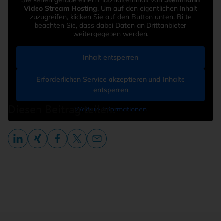
Was ist Microsoft Security Copilot
Video Stream Hosting
. Um auf den eigentlichen Inhalt
zuzugreifen, klicken Sie auf den Button unten. Bitte
beachten Sie, dass dabei Daten an Drittanbieter
Omotayo Olanusi
weitergegeben werden.
Inhalt entsperren
Erforderlichen Service akzeptieren und Inhalte
entsperren
Diesen Beitrag teilen:
Weitere Informationen