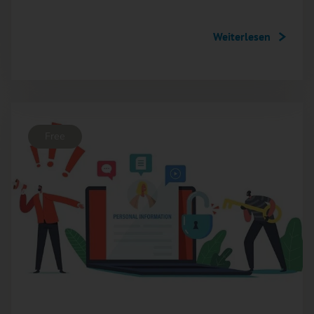
Weiterlesen
Free
FOTO: ©ADOBESTOCK/PAVLO-SYVAK