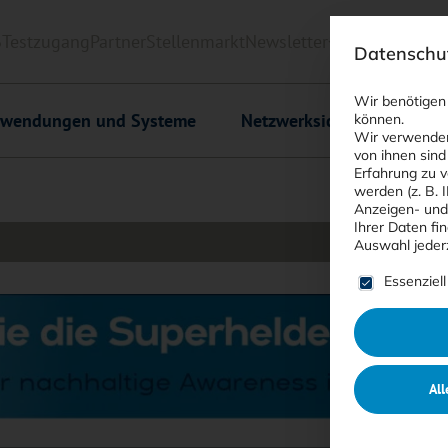
6
Testzugang
Partner
Stellenmarkt
Newsletter
<kes>+
Downlo
Datenschut
Wir benötigen
wendungen und Systeme
Netzwerksicherheit
C
können.
Wir verwenden
von ihnen sind
Erfahrung zu v
werden (z. B. 
Anzeigen- und
Ihrer Daten fi
Auswahl jeder
Es folgt ein
Essenziell
All