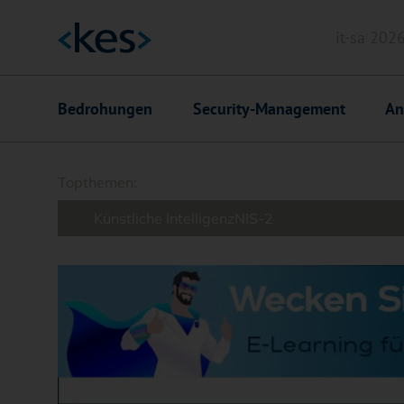
it-sa 202
Header
Hauptnavigation
Bedrohungen
Security-Management
An
Suchfeld
Topthemen:
Künstliche Intelligenz
NIS-2