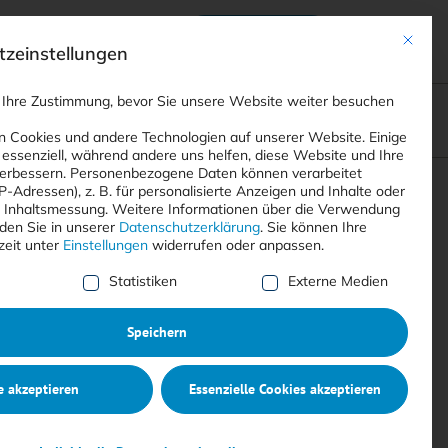
Anmelden
ads
Registrieren
Mit dies
zeinstellungen
 Ihre Zustimmung, bevor Sie unsere Website weiter besuchen
ompliance
<
Webinare
>
<
Printausgaben
>
 Cookies und andere Technologien auf unserer Website. Einige
 essenziell, während andere uns helfen, diese Website und Ihre
erbessern.
Personenbezogene Daten können verarbeitet
IP-Adressen), z. B. für personalisierte Anzeigen und Inhalte oder
Suchen
 Inhaltsmessung.
Weitere Informationen über die Verwendung
nden Sie in unserer
Datenschutzerklärung
.
Sie können Ihre
zeit unter
Einstellungen
widerrufen oder anpassen.
e Liste der Service-Gruppen, für die eine Einwilligung erte
Statistiken
Externe Medien
Speichern
e akzeptieren
Essenzielle Cookies akzeptieren