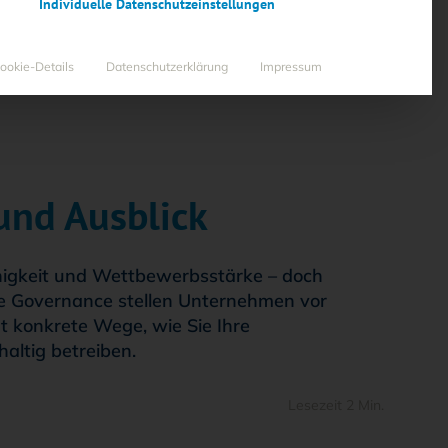
Individuelle Datenschutzeinstellungen
ookie-Details
Datenschutzerklärung
Impressum
und Ausblick
ähigkeit und Wettbewerbsstärke – doch
e Governance stellen Unternehmen vor
 konkrete Wege, wie Sie Ihre
altig betreiben.
Lesezeit 2 Min.