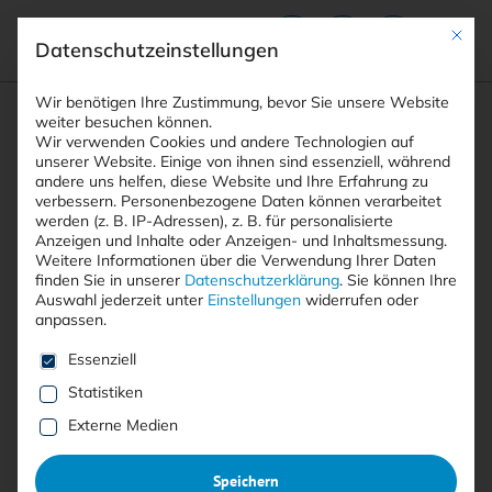
Mit die
Datenschutzeinstellungen
Suchfeld
Wir benötigen Ihre Zustimmung, bevor Sie unsere Website
weiter besuchen können.
Wir verwenden Cookies und andere Technologien auf
unserer Website. Einige von ihnen sind essenziell, während
andere uns helfen, diese Website und Ihre Erfahrung zu
Suchen
verbessern.
Personenbezogene Daten können verarbeitet
STARTSEITE
ARTIKEL
Breadcrumb-Navigation
werden (z. B. IP-Adressen), z. B. für personalisierte
CYBERSICHERHEIT: FRAUEN SEHEN CHANCEN, …
Anzeigen und Inhalte oder Anzeigen- und Inhaltsmessung.
Weitere Informationen über die Verwendung Ihrer Daten
finden Sie in unserer
Datenschutzerklärung
.
Sie können Ihre
Auswahl jederzeit unter
Einstellungen
widerrufen oder
Inhaltsverzeichnis
anpassen.
Es folgt eine Liste der Service-Gruppen, für die eine E
Essenziell
Statistiken
Free
Externe Medien
Cybersicherheit: Frauen sehen
Speichern