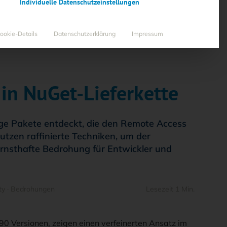
Individuelle Datenschutzeinstellungen
ookie-Details
Datenschutzerklärung
Impressum
 in NuGet-Lieferkette
e Pakete entdeckt, die den Remote Access
utzen raffinierte Techniken, um der
ernsthafte Bedrohung für Entwickler und
ty
·
Bedrohungen
Lesezeit 1 Min.
0 Versionen, zeigen einen verfeinerten Ansatz im