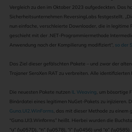
Vergleich zu den im Oktober 2023 aufgedeckten. Das hat
Sicherheitsunternehmen ReversingLabs festgestellt. „Di
nun einfache, verschleierte Downloader, die in legitime
geschieht mit der .NET-Programmiermethode Intermedia
Anwendung nach der Kompilierung modifiziert“,
so der 
Das Ziel dieser gefälschten Pakete – und zwar der alte
Trojaner SeroXen RAT zu verbreiten. Alle identifizierte
Die neuesten Pakete nutzen
IL Weaving
, um bösartige F
Binärdatei eines legitimen NuGet-Pakets zu injizieren.
Guna.UI2.WinForms
, das mit dieser Methode zu einem 
“Gսոa.UI3.Wіnfօrms” heißt. Hierbei wurden die Buchstabe
“ս” (\u057D), “ո” (\u0578), “і” (\u0456) und “օ” (\u058