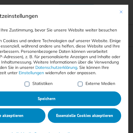
Anmelden
ads
Registrieren
Mit dies
zeinstellungen
 Ihre Zustimmung, bevor Sie unsere Website weiter besuchen
ompliance
<
Webinare
>
<
Printausgaben
>
 Cookies und andere Technologien auf unserer Website. Einige
 essenziell, während andere uns helfen, diese Website und Ihre
erbessern.
Personenbezogene Daten können verarbeitet
IP-Adressen), z. B. für personalisierte Anzeigen und Inhalte oder
Suchen
 Inhaltsmessung.
Weitere Informationen über die Verwendung
nden Sie in unserer
Datenschutzerklärung
.
Sie können Ihre
zeit unter
Einstellungen
widerrufen oder anpassen.
e Liste der Service-Gruppen, für die eine Einwilligung erte
Statistiken
Externe Medien
Speichern
e akzeptieren
Essenzielle Cookies akzeptieren