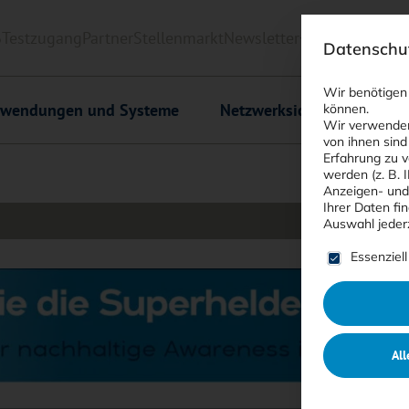
6
Testzugang
Partner
Stellenmarkt
Newsletter
<kes>+
Downlo
Datenschut
Wir benötigen
wendungen und Systeme
Netzwerksicherheit
C
können.
Wir verwenden
von ihnen sind
Erfahrung zu v
werden (z. B. 
Anzeigen- und
Ihrer Daten fi
Auswahl jeder
Es folgt ein
Essenziell
All