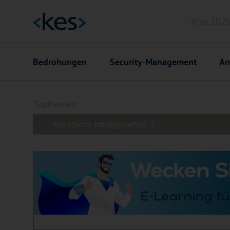
it-sa 202
Header
Hauptnavigation
Bedrohungen
Security-Management
An
Suchfeld
Topthemen:
Künstliche Intelligenz
NIS-2