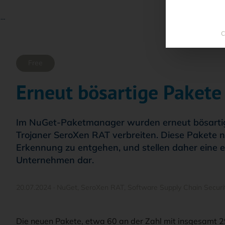
 …
C
Free
Erneut bösartige Pakete
Im NuGet-Paketmanager wurden erneut bösartig
Trojaner SeroXen RAT verbreiten. Diese Pakete n
Erkennung zu entgehen, und stellen daher eine 
Unternehmen dar.
20.07.2024
·
NuGet
,
SeroXen RAT
,
Software Supply Chain Securi
Die neuen Pakete, etwa 60 an der Zahl mit insgesamt 29