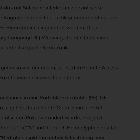
 das auf Softwarelieferketten spezialisierte
e Angreifer haben ihre Taktik geändert und nutzen
 PE-Binärdateien eingebettet werden. Dies
ry Language (IL) Weaving, die den Code einer
Sicherheitsexperte
Karlo Zanki.
n genauso wie der neuen, ist es, den Remote Access
n Pakete wurden inzwischen entfernt.
unktionen in eine Portable Executable (PE) .NET-
 Dazu gehört das beliebte Open-Source-Paket
gefälschten Paket verändert wurde, das jetzt
n “u,” “n,” “i,” und “o” durch Homoglyphen ersetzt:
5). “Bedrohungsakteure entwickeln ständig neue