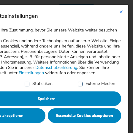
Anmelden
ads
Registrieren
Mit dies
zeinstellungen
 Ihre Zustimmung, bevor Sie unsere Website weiter besuchen
ompliance
<
Webinare
>
<
Printausgaben
>
 Cookies und andere Technologien auf unserer Website. Einige
 essenziell, während andere uns helfen, diese Website und Ihre
erbessern.
Personenbezogene Daten können verarbeitet
IP-Adressen), z. B. für personalisierte Anzeigen und Inhalte oder
Suchen
 Inhaltsmessung.
Weitere Informationen über die Verwendung
nden Sie in unserer
Datenschutzerklärung
.
Sie können Ihre
zeit unter
Einstellungen
widerrufen oder anpassen.
e Liste der Service-Gruppen, für die eine Einwilligung erte
Statistiken
Externe Medien
Speichern
e akzeptieren
Essenzielle Cookies akzeptieren