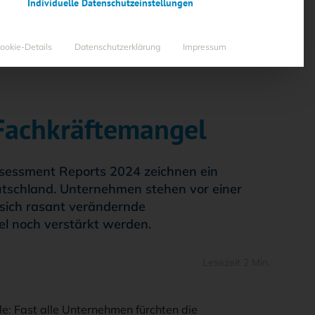
Individuelle Datenschutzeinstellungen
ookie-Details
Datenschutzerklärung
Impressum
Fachkräftemangel
ssessment Reports 2024 zeichnen ein
eutschland. Unternehmen stehen vor einer
 sich rasant verändernde
l noch verstärkt werden.
Lesezeit 2 Min.
e: Fast alle Unternehmen fürchten die