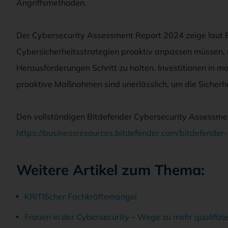
Angriffsmethoden.
Der Cybersecurity Assessment Report 2024 zeige laut B
Cybersicherheitsstrategien proaktiv anpassen müssen
Herausforderungen Schritt zu halten. Investitionen in mo
proaktive Maßnahmen sind unerlässlich, um die Sicher
Den vollständigen Bitdefender Cybersecurity Assessmen
https://businessresources.bitdefender.com/bitdefende
Wei­te­re Ar­ti­kel zum The­ma:
KRI­TI­Scher Fach­kräf­te­man­gel
Frau­en in der Cy­ber­se­cu­ri­ty – Wege zu mehr qua­li­fi­zie