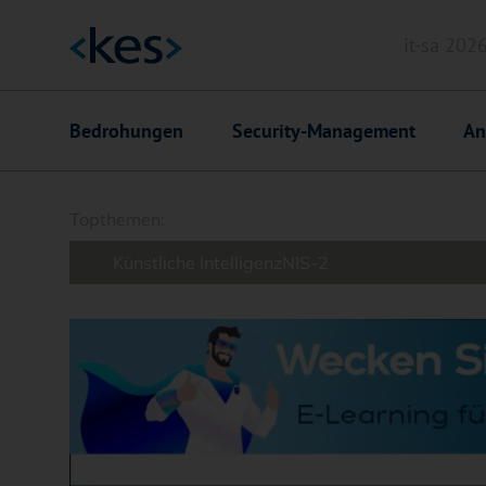
it-sa 202
Header
Hauptnavigation
Bedrohungen
Security-Management
An
Suchfeld
Topthemen:
Künstliche Intelligenz
NIS-2