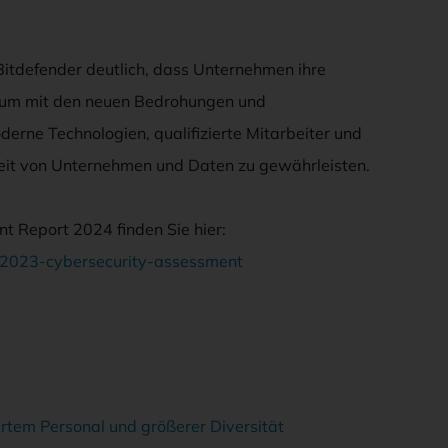
itdefender deutlich, dass Unternehmen ihre
, um mit den neuen Bedrohungen und
derne Technologien, qualifizierte Mitarbeiter und
heit von Unternehmen und Daten zu gewährleisten.
t Report 2024 finden Sie hier:
r-2023-cybersecurity-assessment
r­tem Per­so­nal und grö­ße­rer Di­ver­si­tät