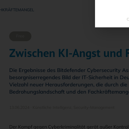
CHKRÄFTEMANGEL
C
Free
Zwischen KI-Angst und 
Die Ergebnisse des Bitdefender Cybersecurity A
besorgniserregendes Bild der IT-Sicherheit in D
Vielzahl neuer Herausforderungen, die durch die
Bedrohungslandschaft und den Fachkräftemange
13.06.2024
·
Künstliche Intelligenz
,
Security-Management
Der Kampf gegen Cyberkriminalität gerät außer Kontroll