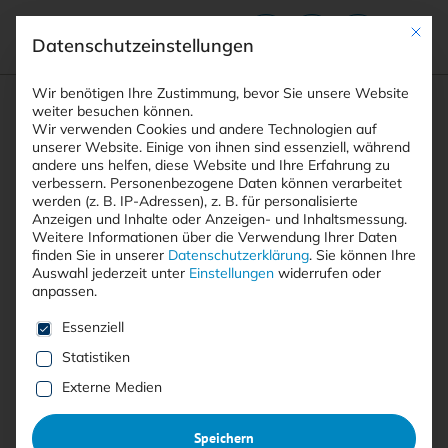
Mit die
Datenschutzeinstellungen
Suchfeld
Wir benötigen Ihre Zustimmung, bevor Sie unsere Website
weiter besuchen können.
Wir verwenden Cookies und andere Technologien auf
unserer Website. Einige von ihnen sind essenziell, während
andere uns helfen, diese Website und Ihre Erfahrung zu
Suchen
verbessern.
Personenbezogene Daten können verarbeitet
STARTSEITE
ARTIKEL
MOZILLA FÄHRT SICH …
Breadcrumb-Navigation
werden (z. B. IP-Adressen), z. B. für personalisierte
Anzeigen und Inhalte oder Anzeigen- und Inhaltsmessung.
Weitere Informationen über die Verwendung Ihrer Daten
finden Sie in unserer
Datenschutzerklärung
.
Sie können Ihre
Auswahl jederzeit unter
Einstellungen
widerrufen oder
Mit <kes>+ lesen
anpassen.
Mozilla fährt sich
Es folgt eine Liste der Service-Gruppen, für die eine E
Essenziell
Datenschutzbeschwerde ein –
Statistiken
Externe Medien
aus gutem Grund
Speichern